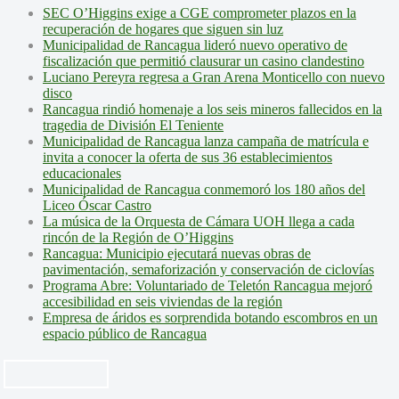
SEC O’Higgins exige a CGE comprometer plazos en la
recuperación de hogares que siguen sin luz
Municipalidad de Rancagua lideró nuevo operativo de
fiscalización que permitió clausurar un casino clandestino
Luciano Pereyra regresa a Gran Arena Monticello con nuevo
disco
Rancagua rindió homenaje a los seis mineros fallecidos en la
tragedia de División El Teniente
Municipalidad de Rancagua lanza campaña de matrícula e
invita a conocer la oferta de sus 36 establecimientos
educacionales
Municipalidad de Rancagua conmemoró los 180 años del
Liceo Óscar Castro
La música de la Orquesta de Cámara UOH llega a cada
rincón de la Región de O’Higgins
Rancagua: Municipio ejecutará nuevas obras de
pavimentación, semaforización y conservación de ciclovías
Programa Abre: Voluntariado de Teletón Rancagua mejoró
accesibilidad en seis viviendas de la región
Empresa de áridos es sorprendida botando escombros en un
espacio público de Rancagua