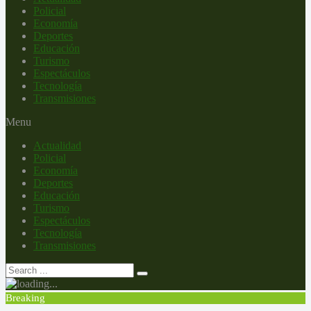
Policial
Economía
Deportes
Educación
Turismo
Espectáculos
Tecnología
Transmisiones
Menu
Actualidad
Policial
Economía
Deportes
Educación
Turismo
Espectáculos
Tecnología
Transmisiones
Breaking