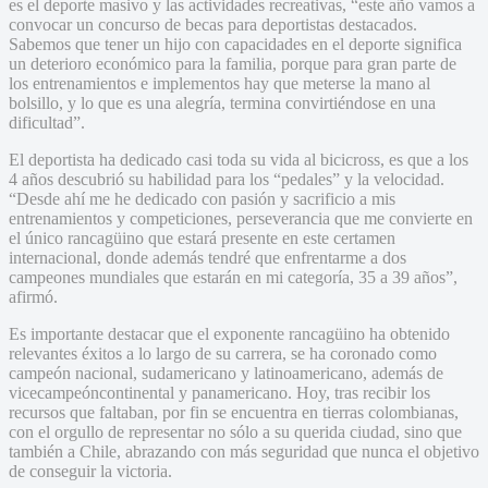
es el deporte masivo y las actividades recreativas, “este año vamos a
convocar un concurso de becas para deportistas destacados.
Sabemos que tener un hijo con capacidades en el deporte significa
un deterioro económico para la familia, porque para gran parte de
los entrenamientos e implementos hay que meterse la mano al
bolsillo, y lo que es una alegría, termina convirtiéndose en una
dificultad”.
El deportista ha dedicado casi toda su vida al bicicross, es que a los
4 años descubrió su habilidad para los “pedales” y la velocidad.
“Desde ahí me he dedicado con pasión y sacrificio a mis
entrenamientos y competiciones, perseverancia que me convierte en
el único rancagüino que estará presente en este certamen
internacional, donde además tendré que enfrentarme a dos
campeones mundiales que estarán en mi categoría, 35 a 39 años”,
afirmó.
Es importante destacar que el exponente rancagüino ha obtenido
relevantes éxitos a lo largo de su carrera, se ha coronado como
campeón nacional, sudamericano y latinoamericano, además de
vicecampeóncontinental y panamericano. Hoy, tras recibir los
recursos que faltaban, por fin se encuentra en tierras colombianas,
con el orgullo de representar no sólo a su querida ciudad, sino que
también a Chile, abrazando con más seguridad que nunca el objetivo
de conseguir la victoria.