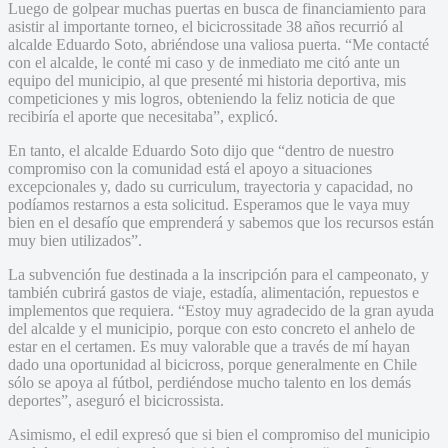
Luego de golpear muchas puertas en busca de financiamiento para
asistir al importante torneo, el bicicrossitade 38 años recurrió al
alcalde Eduardo Soto, abriéndose una valiosa puerta. “Me contacté
con el alcalde, le conté mi caso y de inmediato me citó ante un
equipo del municipio, al que presenté mi historia deportiva, mis
competiciones y mis logros, obteniendo la feliz noticia de que
recibiría el aporte que necesitaba”, explicó.
En tanto, el alcalde Eduardo Soto dijo que “dentro de nuestro
compromiso con la comunidad está el apoyo a situaciones
excepcionales y, dado su curriculum, trayectoria y capacidad, no
podíamos restarnos a esta solicitud. Esperamos que le vaya muy
bien en el desafío que emprenderá y sabemos que los recursos están
muy bien utilizados”.
La subvención fue destinada a la inscripción para el campeonato, y
también cubrirá gastos de viaje, estadía, alimentación, repuestos e
implementos que requiera. “Estoy muy agradecido de la gran ayuda
del alcalde y el municipio, porque con esto concreto el anhelo de
estar en el certamen. Es muy valorable que a través de mí hayan
dado una oportunidad al bicicross, porque generalmente en Chile
sólo se apoya al fútbol, perdiéndose mucho talento en los demás
deportes”, aseguró el bicicrossista.
Asimismo, el edil expresó que si bien el compromiso del municipio