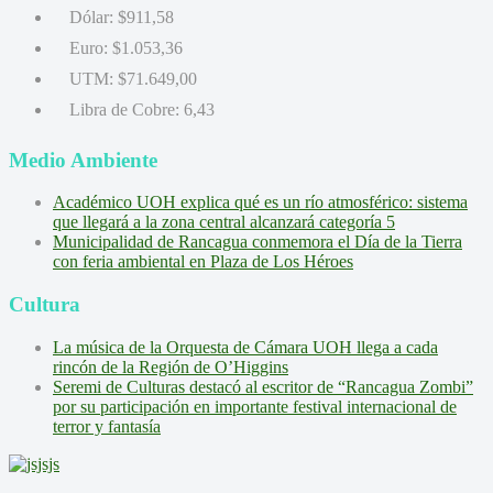
Dólar:
$911,58
Euro:
$1.053,36
UTM:
$71.649,00
Libra de Cobre:
6,43
Medio Ambiente
Académico UOH explica qué es un río atmosférico: sistema
que llegará a la zona central alcanzará categoría 5
Municipalidad de Rancagua conmemora el Día de la Tierra
con feria ambiental en Plaza de Los Héroes
Cultura
La música de la Orquesta de Cámara UOH llega a cada
rincón de la Región de O’Higgins
Seremi de Culturas destacó al escritor de “Rancagua Zombi”
por su participación en importante festival internacional de
terror y fantasía