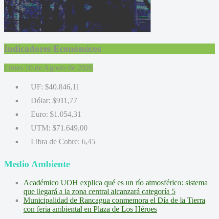
Indicadores Económicos
Lunes 10 de Agosto de 2026
UF:
$40.846,11
Dólar:
$911,77
Euro:
$1.054,31
UTM:
$71.649,00
Libra de Cobre:
6,45
Medio Ambiente
Académico UOH explica qué es un río atmosférico: sistema
que llegará a la zona central alcanzará categoría 5
Municipalidad de Rancagua conmemora el Día de la Tierra
con feria ambiental en Plaza de Los Héroes