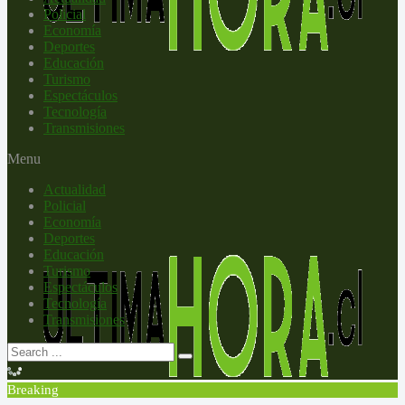
Policial
Economía
Deportes
Educación
Turismo
Espectáculos
Tecnología
Transmisiones
Menu
Actualidad
Policial
Economía
Deportes
Educación
Turismo
Espectáculos
Tecnología
Transmisiones
Breaking