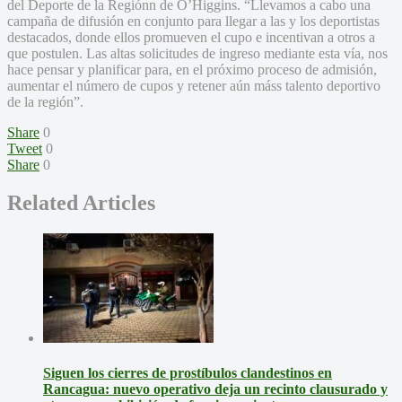
del Deporte de la Regiónn de O’Higgins. “Llevamos a cabo una
campaña de difusión en conjunto para llegar a las y los deportistas
destacados, donde ellos promueven el cupo e incentivan a otros a
que postulen. Las altas solicitudes de ingreso mediante esta vía, nos
hace pensar y planificar para, en el próximo proceso de admisión,
aumentar el número de cupos y retener aún máss talento deportivo
de la región”.
Share
0
Tweet
0
Share
0
Related Articles
Siguen los cierres de prostíbulos clandestinos en
Rancagua: nuevo operativo deja un recinto clausurado y