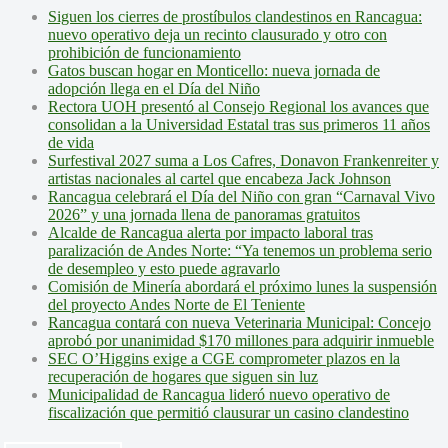
Siguen los cierres de prostíbulos clandestinos en Rancagua:
nuevo operativo deja un recinto clausurado y otro con
prohibición de funcionamiento
Gatos buscan hogar en Monticello: nueva jornada de
adopción llega en el Día del Niño
Rectora UOH presentó al Consejo Regional los avances que
consolidan a la Universidad Estatal tras sus primeros 11 años
de vida
Surfestival 2027 suma a Los Cafres, Donavon Frankenreiter y
artistas nacionales al cartel que encabeza Jack Johnson
Rancagua celebrará el Día del Niño con gran “Carnaval Vivo
2026” y una jornada llena de panoramas gratuitos
Alcalde de Rancagua alerta por impacto laboral tras
paralización de Andes Norte: “Ya tenemos un problema serio
de desempleo y esto puede agravarlo
Comisión de Minería abordará el próximo lunes la suspensión
del proyecto Andes Norte de El Teniente
Rancagua contará con nueva Veterinaria Municipal: Concejo
aprobó por unanimidad $170 millones para adquirir inmueble
SEC O’Higgins exige a CGE comprometer plazos en la
recuperación de hogares que siguen sin luz
Municipalidad de Rancagua lideró nuevo operativo de
fiscalización que permitió clausurar un casino clandestino