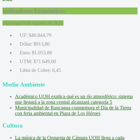
Indicadores Económicos
Domingo 9 de Agosto de 2026
UF:
$40.844,79
Dólar:
$913,86
Euro:
$1.053,08
UTM:
$71.649,00
Libra de Cobre:
6,45
Medio Ambiente
Académico UOH explica qué es un río atmosférico: sistema
que llegará a la zona central alcanzará categoría 5
Municipalidad de Rancagua conmemora el Día de la Tierra
con feria ambiental en Plaza de Los Héroes
Cultura
La música de la Orquesta de Cámara UOH llega a cada