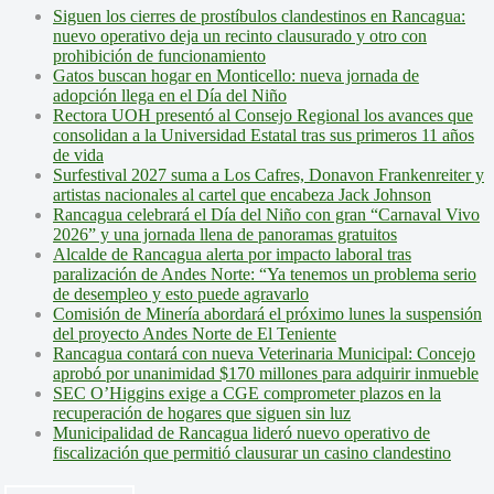
Siguen los cierres de prostíbulos clandestinos en Rancagua:
nuevo operativo deja un recinto clausurado y otro con
prohibición de funcionamiento
Gatos buscan hogar en Monticello: nueva jornada de
adopción llega en el Día del Niño
Rectora UOH presentó al Consejo Regional los avances que
consolidan a la Universidad Estatal tras sus primeros 11 años
de vida
Surfestival 2027 suma a Los Cafres, Donavon Frankenreiter y
artistas nacionales al cartel que encabeza Jack Johnson
Rancagua celebrará el Día del Niño con gran “Carnaval Vivo
2026” y una jornada llena de panoramas gratuitos
Alcalde de Rancagua alerta por impacto laboral tras
paralización de Andes Norte: “Ya tenemos un problema serio
de desempleo y esto puede agravarlo
Comisión de Minería abordará el próximo lunes la suspensión
del proyecto Andes Norte de El Teniente
Rancagua contará con nueva Veterinaria Municipal: Concejo
aprobó por unanimidad $170 millones para adquirir inmueble
SEC O’Higgins exige a CGE comprometer plazos en la
recuperación de hogares que siguen sin luz
Municipalidad de Rancagua lideró nuevo operativo de
fiscalización que permitió clausurar un casino clandestino