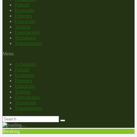
Policial
Economía
Deportes
Educación
Turismo
Espectáculos
Tecnología
Transmisiones
Menu
Actualidad
Policial
Economía
Deportes
Educación
Turismo
Espectáculos
Tecnología
Transmisiones
Breaking