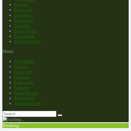
Policial
Economía
Deportes
Educación
Turismo
Espectáculos
Tecnología
Transmisiones
Menu
Actualidad
Policial
Economía
Deportes
Educación
Turismo
Espectáculos
Tecnología
Transmisiones
Breaking