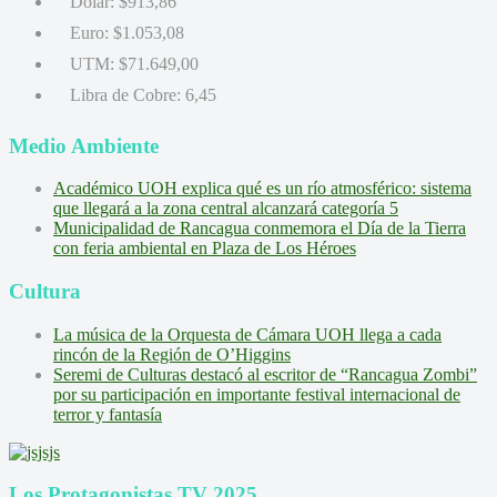
Dólar:
$913,86
Euro:
$1.053,08
UTM:
$71.649,00
Libra de Cobre:
6,45
Medio Ambiente
Académico UOH explica qué es un río atmosférico: sistema
que llegará a la zona central alcanzará categoría 5
Municipalidad de Rancagua conmemora el Día de la Tierra
con feria ambiental en Plaza de Los Héroes
Cultura
La música de la Orquesta de Cámara UOH llega a cada
rincón de la Región de O’Higgins
Seremi de Culturas destacó al escritor de “Rancagua Zombi”
por su participación en importante festival internacional de
terror y fantasía
Los Protagonistas TV 2025