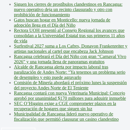
Siguen los cierres de prostíbulos clandestinos en Rancagua:
nuevo operativo deja un recinto clausurado y otro con
prohibición de funcionamiento
Gatos buscan hogar en Monticello: nueva jornada de
adopción llega en el Día del Niño
Rectora UOH presentó al Consejo Regional los avances que
consolidan a la Universidad Estatal tras sus primeros 11 años
de vida
Surfestival 2027 suma a Los Cafres, Donavon Frankenreiter y
artistas nacionales al cartel que encabeza Jack Johnson
Rancagua celebrará el Día del Niño con gran “Carnaval Vivo
2026” y una jornada llena de panoramas gratuitos
Alcalde de Rancagua alerta por impacto laboral tras
paralización de Andes Norte: “Ya tenemos un problema serio
de desempleo y esto puede agravarlo
Comisión de Minería abordará el próximo lunes la suspensión
del proyecto Andes Norte de El Teniente
Rancagua contará con nueva Veterinaria Municipal: Concejo
aprobó por unanimidad $170 millones para adquirir inmueble
SEC O’Higgins exige a CGE comprometer plazos en la
recuperación de hogares que siguen sin luz
Municipalidad de Rancagua lideró nuevo operativo de
fiscalización que permitió clausurar un casino clandestino