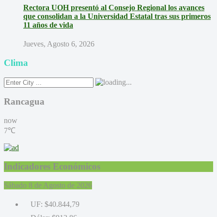
Rectora UOH presentó al Consejo Regional los avances
que consolidan a la Universidad Estatal tras sus primeros
11 años de vida
Jueves, Agosto 6, 2026
Clima
Rancagua
now
7℃
Indicadores Económicos
Sábado 8 de Agosto de 2026
UF:
$40.844,79