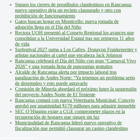
Siguen los cierres de prostíbulos clandestinos en Rancagua:
nuevo operativo deja un recinto clausurado y otro con
prohibición de funcionamiento
Gatos buscan hogar en Monticello: nueva jornada de
adopción llega en el Día del Niño
Rectora UOH presentó al Consejo Regional los avances que
consolidan a la Universidad Estatal tras sus primeros 11 años
de vida
Surfestival 2027 suma a Los Cafres, Donavon Frankenreiter y
artistas nacionales al cartel que encabeza Jack Johnson
Rancagua celebrará el Día del Niño con gran “Carnaval Vivo
2026” y una jornada llena de panoramas gratuitos
Alcalde de Rancagua alerta por impacto laboral tras
paralización de Andes Norte: “Ya tenemos un problema serio
de desempleo y esto puede agravarlo
Comisión de Minería abordará el próximo lunes la suspensión
del proyecto Andes Norte de El Teniente
Rancagua contará con nueva Veterinaria Municipal: Concejo
aprobó por unanimidad $170 millones para adquirir inmueble
SEC O’Higgins exige a CGE comprometer plazos en la
recuperación de hogares que siguen sin luz
Municipalidad de Rancagua lideró nuevo operativo de
fiscalización que permitió clausurar un casino clandestino