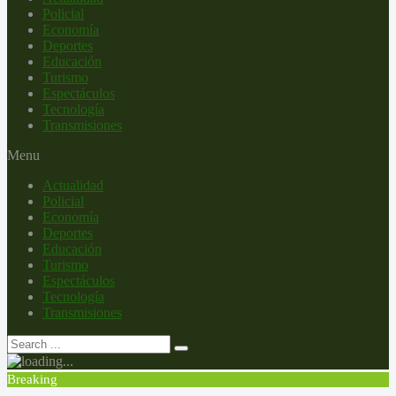
Policial
Economía
Deportes
Educación
Turismo
Espectáculos
Tecnología
Transmisiones
Menu
Actualidad
Policial
Economía
Deportes
Educación
Turismo
Espectáculos
Tecnología
Transmisiones
Breaking