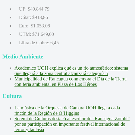
UF:
$40.844,79
Dólar:
$913,86
Euro:
$1.053,08
UTM:
$71.649,00
Libra de Cobre:
6,45
Medio Ambiente
Académico UOH explica qué es un río atmosférico: sistema
que llegará a la zona central alcanzará categoría 5
Municipalidad de Rancagua conmemora el Día de la Tierra
con feria ambiental en Plaza de Los Héroes
Cultura
La música de la Orquesta de Cámara UOH llega a cada
rincón de la Región de O’Higgins
Seremi de Culturas destacó al escritor de “Rancagua Zombi”
por su participación en importante festival internacional de
terror y fantasía