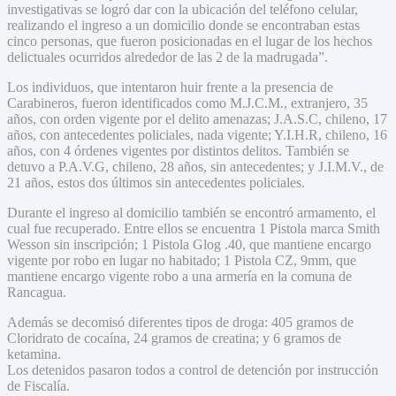
investigativas se logró dar con la ubicación del teléfono celular,
realizando el ingreso a un domicilio donde se encontraban estas
cinco personas, que fueron posicionadas en el lugar de los hechos
delictuales ocurridos alrededor de las 2 de la madrugada”.
Los individuos, que intentaron huir frente a la presencia de
Carabineros, fueron identificados como M.J.C.M., extranjero, 35
años, con orden vigente por el delito amenazas; J.A.S.C, chileno, 17
años, con antecedentes policiales, nada vigente; Y.I.H.R, chileno, 16
años, con 4 órdenes vigentes por distintos delitos. También se
detuvo a P.A.V.G, chileno, 28 años, sin antecedentes; y J.I.M.V., de
21 años, estos dos últimos sin antecedentes policiales.
Durante el ingreso al domicilio también se encontró armamento, el
cual fue recuperado. Entre ellos se encuentra 1 Pistola marca Smith
Wesson sin inscripción; 1 Pistola Glog .40, que mantiene encargo
vigente por robo en lugar no habitado; 1 Pistola CZ, 9mm, que
mantiene encargo vigente robo a una armería en la comuna de
Rancagua.
Además se decomisó diferentes tipos de droga: 405 gramos de
Cloridrato de cocaína, 24 gramos de creatina; y 6 gramos de
ketamina.
Los detenidos pasaron todos a control de detención por instrucción
de Fiscalía.