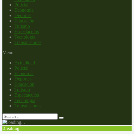
Policial
Economía
Deportes
Educación
Turismo
Espectáculos
Tecnología
Transmisiones
Menu
Actualidad
Policial
Economía
Deportes
Educación
Turismo
Espectáculos
Tecnología
Transmisiones
Breaking