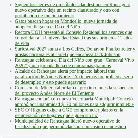
Siguen los cierres de prostíbulos clandestinos en Rancagua:
nuevo operativo deja un recinto clausurado y otro con
prohibición de funcionamiento
Gatos buscan hogar en Monticello: nueva jornada de
adopción llega en el Día del Niño
Rectora UOH presentó al Consejo Regional los avances que
consolidan a la Universidad Estatal tras sus primeros 11 años
de vida
Surfestival 2027 suma a Los Cafres, Donavon Frankenreiter y
artistas nacionales al cartel que encabeza Jack Johnson
Rancagua celebrará el Día del Niño con gran “Carnaval Vivo
2026” y una jornada llena de panoramas gratuitos
Alcalde de Rancagua alerta por impacto laboral tras
paralización de Andes Norte: “Ya tenemos un problema serio
de desempleo y esto puede agravarlo
Comisión de Minería abordará el próximo lunes la suspensión
del proyecto Andes Norte de El Teniente
Rancagua contará con nueva Veterinaria Municipal: Concejo
aprobó por unanimidad $170 millones para adquirir inmueble
SEC O’Higgins exige a CGE comprometer plazos en la
recuperación de hogares que siguen sin luz
Municipalidad de Rancagua lideró nuevo operativo de
fiscalización que permitió clausurar un casino clandestino