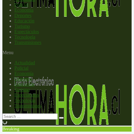
Policial
Economía
Deportes
Educación
Turismo
Espectáculos
Tecnología
Transmisiones
Menu
Actualidad
Policial
Economía
Deportes
Educación
Turismo
Espectáculos
Tecnología
Transmisiones
Breaking