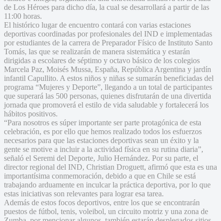
de Los Héroes para dicho día, la cual se desarrollará a partir de las
11:00 horas.
El histórico lugar de encuentro contará con varias estaciones
deportivas coordinadas por profesionales del IND e implementadas
por estudiantes de la carrera de Preparador Físico de Instituto Santo
Tomás, las que se realizarán de manera sistemática y estarán
dirigidas a escolares de séptimo y octavo básico de los colegios
Marcela Paz, Moisés Mussa, España, República Argentina y jardín
infantil Capullito. A estos niños y niñas se sumarán beneficiadas del
programa “Mujeres y Deporte”, llegando a un total de participantes
que superará las 500 personas, quienes disfrutarán de una divertida
jornada que promoverá el estilo de vida saludable y fortalecerá los
hábitos positivos.
“Para nosotros es súper importante ser parte protagónica de esta
celebración, es por ello que hemos realizado todos los esfuerzos
necesarios para que las estaciones deportivas sean un éxito y la
gente se motive a incluir a la actividad física en su rutina diaria”,
señaló el Seremi del Deporte, Julio Hernández. Por su parte, el
director regional del IND, Christian Droguett, afirmó que esta es una
importantísima conmemoración, debido a que en Chile se está
trabajando arduamente en inculcar la práctica deportiva, por lo que
estas iniciativas son relevantes para lograr esa tarea.
Además de estos focos deportivos, entre los que se encontrarán
puestos de fútbol, tenis, voleibol, un circuito motriz y una zona de
Zumba, por mencionar algunos, también estarán desplegados sitios