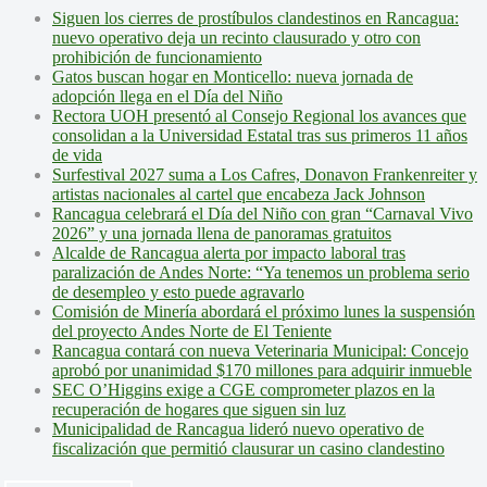
Siguen los cierres de prostíbulos clandestinos en Rancagua:
nuevo operativo deja un recinto clausurado y otro con
prohibición de funcionamiento
Gatos buscan hogar en Monticello: nueva jornada de
adopción llega en el Día del Niño
Rectora UOH presentó al Consejo Regional los avances que
consolidan a la Universidad Estatal tras sus primeros 11 años
de vida
Surfestival 2027 suma a Los Cafres, Donavon Frankenreiter y
artistas nacionales al cartel que encabeza Jack Johnson
Rancagua celebrará el Día del Niño con gran “Carnaval Vivo
2026” y una jornada llena de panoramas gratuitos
Alcalde de Rancagua alerta por impacto laboral tras
paralización de Andes Norte: “Ya tenemos un problema serio
de desempleo y esto puede agravarlo
Comisión de Minería abordará el próximo lunes la suspensión
del proyecto Andes Norte de El Teniente
Rancagua contará con nueva Veterinaria Municipal: Concejo
aprobó por unanimidad $170 millones para adquirir inmueble
SEC O’Higgins exige a CGE comprometer plazos en la
recuperación de hogares que siguen sin luz
Municipalidad de Rancagua lideró nuevo operativo de
fiscalización que permitió clausurar un casino clandestino