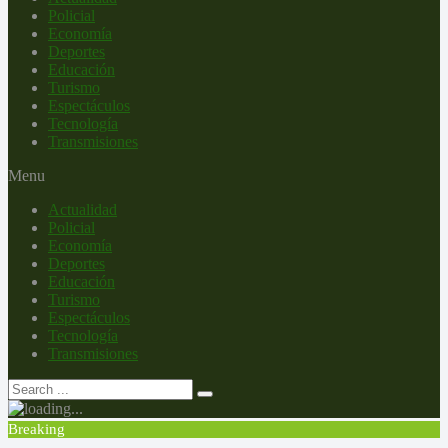
Policial
Economía
Deportes
Educación
Turismo
Espectáculos
Tecnología
Transmisiones
Menu
Actualidad
Policial
Economía
Deportes
Educación
Turismo
Espectáculos
Tecnología
Transmisiones
Breaking