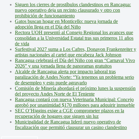
Siguen los cierres de prostíbulos clandestinos en Rancagua:
nuevo operativo deja un recinto clausurado y otro con
prohibición de funcionamiento
Gatos buscan hogar en Monticello: nueva jornada de
adopción llega en el Día del Niño
Rectora UOH presentó al Consejo Regional los avances que
consolidan a la Universidad Estatal tras sus primeros 11 años
de vida
Surfestival 2027 suma a Los Cafres, Donavon Frankenreiter y
artistas nacionales al cartel que encabeza Jack Johnson
Rancagua celebrará el Día del Niño con gran “Carnaval Vivo
2026” y una jornada llena de panoramas gratuitos
Alcalde de Rancagua alerta por impacto laboral tras
paralización de Andes Norte: “Ya tenemos un problema serio
de desempleo y esto puede agravarlo
Comisión de Minería abordará el próximo lunes la suspensión
del proyecto Andes Norte de El Teniente
Rancagua contará con nueva Veterinaria Municipal: Concejo
aprobó por unanimidad $170 millones para adquirir inmueble
SEC O’Higgins exige a CGE comprometer plazos en la
recuperación de hogares que siguen sin luz
Municipalidad de Rancagua lideró nuevo operativo de
fiscalización que permitió clausurar un casino clandestino