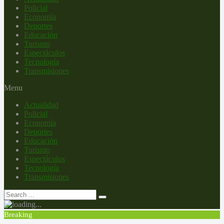
Policial
Economía
Deportes
Educación
Turismo
Espectáculos
Tecnología
Transmisiones
Menu
Actualidad
Policial
Economía
Deportes
Educación
Turismo
Espectáculos
Tecnología
Transmisiones
Breaking