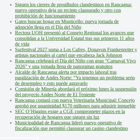
Siguen los cierres de prostíbulos clandestinos en Rancagua:
nuevo operativo deja un recinto clausurado y otro con
prohibición de funcionamiento
Gatos buscan hogar en Monticello: nueva jornada de
adopción llega en el Día del Niño
Rectora UOH presentó al Consejo Regional los avances que
consolidan a la Universidad Estatal tras sus primeros 11 años
de vida
Surfestival 2027 suma a Los Cafres, Donavon Frankenreiter y
artistas nacionales al cartel que encabeza Jack Johnson
Rancagua celebrará el Día del Niño con gran “Carnaval Vivo
2026” y una jornada llena de panoramas gratuitos
Alcalde de Rancagua alerta por impacto laboral tras
paralización de Andes Norte: “Ya tenemos un problema serio
de desempleo y esto puede agravarlo
Comisión de Minería abordará el próximo lunes la suspensión
del proyecto Andes Norte de El Teniente
Rancagua contará con nueva Veterinaria Municipal: Concejo
aprobó por unanimidad $170 millones para adquirir inmueble
SEC O’Higgins exige a CGE comprometer plazos en la
recuperación de hogares que siguen sin luz
Municipalidad de Rancagua lideró nuevo operativo de
fiscalización que permitió clausurar un casino clandestino