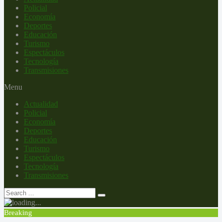
Policial
Economía
Deportes
Educación
Turismo
Espectáculos
Tecnología
Transmisiones
Menu
Actualidad
Policial
Economía
Deportes
Educación
Turismo
Espectáculos
Tecnología
Transmisiones
Breaking