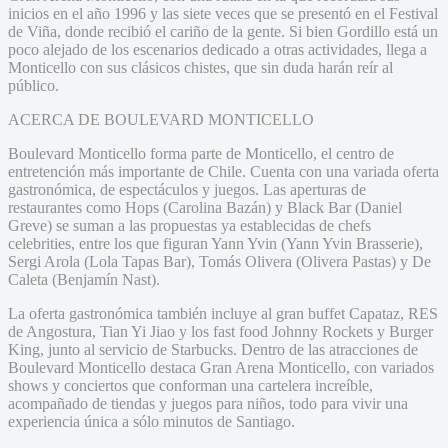
inicios en el año 1996 y las siete veces que se presentó en el Festival
de Viña, donde recibió el cariño de la gente. Si bien Gordillo está un
poco alejado de los escenarios dedicado a otras actividades, llega a
Monticello con sus clásicos chistes, que sin duda harán reír al
público.
ACERCA DE BOULEVARD MONTICELLO
Boulevard Monticello forma parte de Monticello, el centro de
entretención más importante de Chile. Cuenta con una variada oferta
gastronómica, de espectáculos y juegos. Las aperturas de
restaurantes como Hops (Carolina Bazán) y Black Bar (Daniel
Greve) se suman a las propuestas ya establecidas de chefs
celebrities, entre los que figuran Yann Yvin (Yann Yvin Brasserie),
Sergi Arola (Lola Tapas Bar), Tomás Olivera (Olivera Pastas) y De
Caleta (Benjamín Nast).
La oferta gastronómica también incluye al gran buffet Capataz, RES
de Angostura, Tian Yi Jiao y los fast food Johnny Rockets y Burger
King, junto al servicio de Starbucks. Dentro de las atracciones de
Boulevard Monticello destaca Gran Arena Monticello, con variados
shows y conciertos que conforman una cartelera increíble,
acompañado de tiendas y juegos para niños, todo para vivir una
experiencia única a sólo minutos de Santiago.