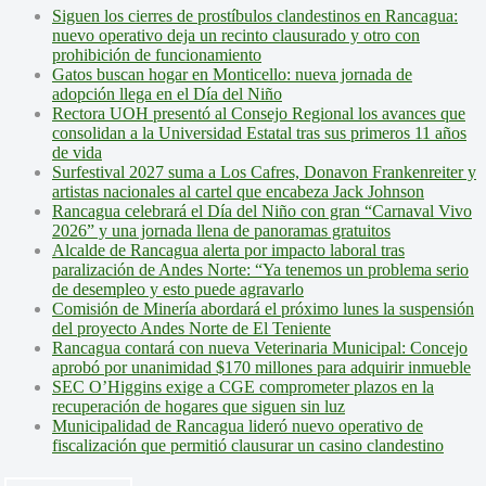
Siguen los cierres de prostíbulos clandestinos en Rancagua:
nuevo operativo deja un recinto clausurado y otro con
prohibición de funcionamiento
Gatos buscan hogar en Monticello: nueva jornada de
adopción llega en el Día del Niño
Rectora UOH presentó al Consejo Regional los avances que
consolidan a la Universidad Estatal tras sus primeros 11 años
de vida
Surfestival 2027 suma a Los Cafres, Donavon Frankenreiter y
artistas nacionales al cartel que encabeza Jack Johnson
Rancagua celebrará el Día del Niño con gran “Carnaval Vivo
2026” y una jornada llena de panoramas gratuitos
Alcalde de Rancagua alerta por impacto laboral tras
paralización de Andes Norte: “Ya tenemos un problema serio
de desempleo y esto puede agravarlo
Comisión de Minería abordará el próximo lunes la suspensión
del proyecto Andes Norte de El Teniente
Rancagua contará con nueva Veterinaria Municipal: Concejo
aprobó por unanimidad $170 millones para adquirir inmueble
SEC O’Higgins exige a CGE comprometer plazos en la
recuperación de hogares que siguen sin luz
Municipalidad de Rancagua lideró nuevo operativo de
fiscalización que permitió clausurar un casino clandestino