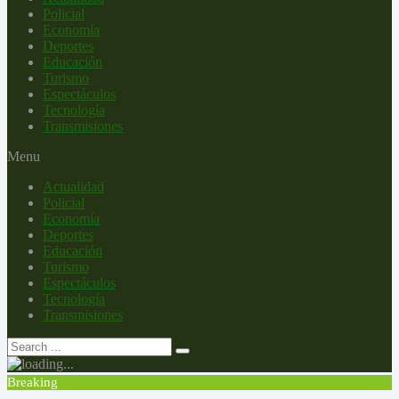
Policial
Economía
Deportes
Educación
Turismo
Espectáculos
Tecnología
Transmisiones
Menu
Actualidad
Policial
Economía
Deportes
Educación
Turismo
Espectáculos
Tecnología
Transmisiones
Breaking