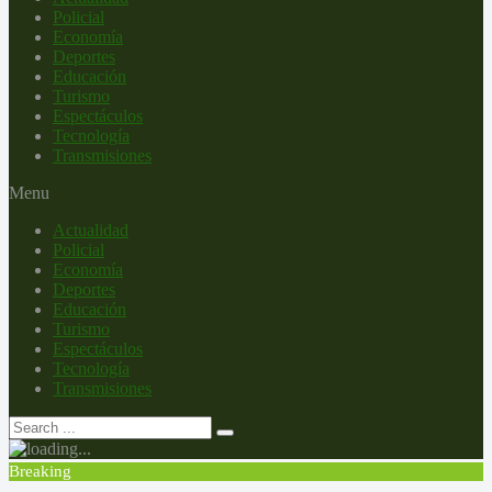
Policial
Economía
Deportes
Educación
Turismo
Espectáculos
Tecnología
Transmisiones
Menu
Actualidad
Policial
Economía
Deportes
Educación
Turismo
Espectáculos
Tecnología
Transmisiones
Breaking