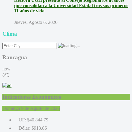
Rectora UOH presentó al Consejo Regional los avances
que consolidan a la Universidad Estatal tras sus primeros
11 años de vida
Jueves, Agosto 6, 2026
Clima
Rancagua
now
8℃
Indicadores Económicos
Domingo 9 de Agosto de 2026
UF:
$40.844,79
Dólar:
$913,86