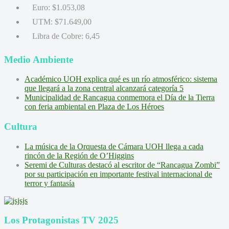
Euro:
$1.053,08
UTM:
$71.649,00
Libra de Cobre:
6,45
Medio Ambiente
Académico UOH explica qué es un río atmosférico: sistema
que llegará a la zona central alcanzará categoría 5
Municipalidad de Rancagua conmemora el Día de la Tierra
con feria ambiental en Plaza de Los Héroes
Cultura
La música de la Orquesta de Cámara UOH llega a cada
rincón de la Región de O’Higgins
Seremi de Culturas destacó al escritor de “Rancagua Zombi”
por su participación en importante festival internacional de
terror y fantasía
Los Protagonistas TV 2025