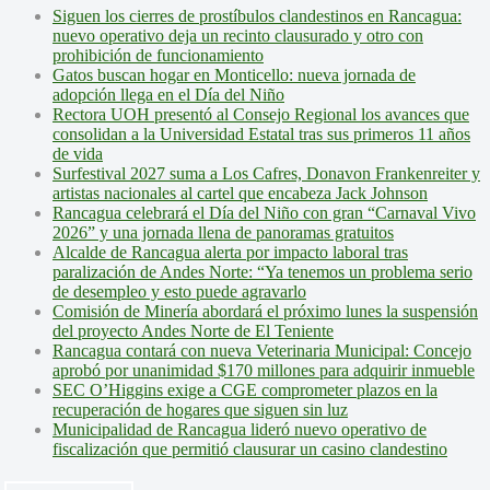
Siguen los cierres de prostíbulos clandestinos en Rancagua:
nuevo operativo deja un recinto clausurado y otro con
prohibición de funcionamiento
Gatos buscan hogar en Monticello: nueva jornada de
adopción llega en el Día del Niño
Rectora UOH presentó al Consejo Regional los avances que
consolidan a la Universidad Estatal tras sus primeros 11 años
de vida
Surfestival 2027 suma a Los Cafres, Donavon Frankenreiter y
artistas nacionales al cartel que encabeza Jack Johnson
Rancagua celebrará el Día del Niño con gran “Carnaval Vivo
2026” y una jornada llena de panoramas gratuitos
Alcalde de Rancagua alerta por impacto laboral tras
paralización de Andes Norte: “Ya tenemos un problema serio
de desempleo y esto puede agravarlo
Comisión de Minería abordará el próximo lunes la suspensión
del proyecto Andes Norte de El Teniente
Rancagua contará con nueva Veterinaria Municipal: Concejo
aprobó por unanimidad $170 millones para adquirir inmueble
SEC O’Higgins exige a CGE comprometer plazos en la
recuperación de hogares que siguen sin luz
Municipalidad de Rancagua lideró nuevo operativo de
fiscalización que permitió clausurar un casino clandestino