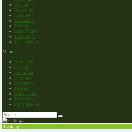
Policial
Economía
Deportes
Educación
Turismo
Espectáculos
Tecnología
Transmisiones
Menu
Actualidad
Policial
Economía
Deportes
Educación
Turismo
Espectáculos
Tecnología
Transmisiones
Breaking