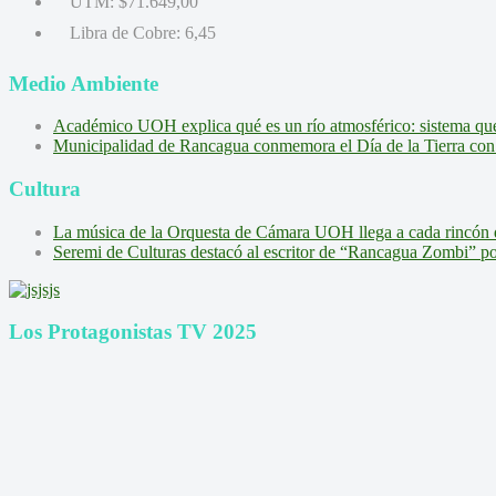
UTM:
$71.649,00
Libra de Cobre:
6,45
Medio Ambiente
Académico UOH explica qué es un río atmosférico: sistema que l
Municipalidad de Rancagua conmemora el Día de la Tierra con 
Cultura
La música de la Orquesta de Cámara UOH llega a cada rincón 
Seremi de Culturas destacó al escritor de “Rancagua Zombi” por s
Los Protagonistas TV 2025