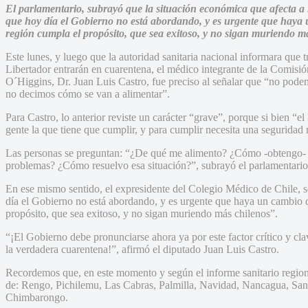
El parlamentario, subrayó que la situación económica que afecta a
que hoy día el Gobierno no está abordando, y es urgente que haya
región cumpla el propósito, que sea exitoso, y no sigan muriendo m
Este lunes, y luego que la autoridad sanitaria nacional informara que 
Libertador entrarán en cuarentena, el médico integrante de la Comisi
O´Higgins, Dr. Juan Luis Castro, fue preciso al señalar que “no podem
no decimos cómo se van a alimentar”.
Para Castro, lo anterior reviste un carácter “grave”, porque si bien “el
gente la que tiene que cumplir, y para cumplir necesita una segurida
Las personas se preguntan: “¿De qué me alimento? ¿Cómo -obtengo- 
problemas? ¿Cómo resuelvo esa situación?”, subrayó el parlamentario
En ese mismo sentido, el expresidente del Colegio Médico de Chile, 
día el Gobierno no está abordando, y es urgente que haya un cambio 
propósito, que sea exitoso, y no sigan muriendo más chilenos”.
“¡El Gobierno debe pronunciarse ahora ya por este factor crítico y cl
la verdadera cuarentena!”, afirmó el diputado Juan Luis Castro.
Recordemos que, en este momento y según el informe sanitario region
de: Rengo, Pichilemu, Las Cabras, Palmilla, Navidad, Nancagua, Sa
Chimbarongo.