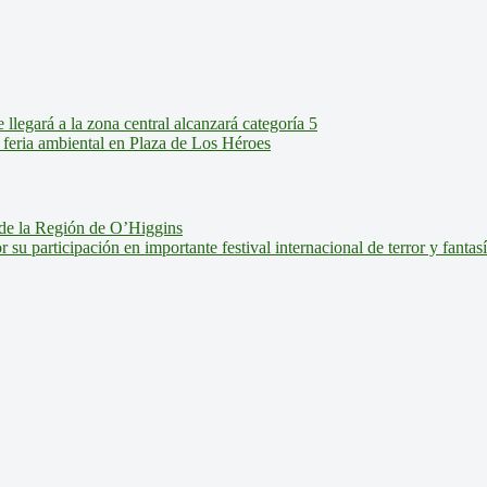
legará a la zona central alcanzará categoría 5
feria ambiental en Plaza de Los Héroes
de la Región de O’Higgins
u participación en importante festival internacional de terror y fantas