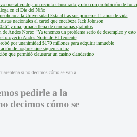
evo operativo deja un recinto clausurado y otro con prohibición de fun
lega en el Día del Niño
olidan a la Universidad Estatal tras sus primeros 11 años de vida
tistas nacionales al cartel que encabeza Jack Johnson
026” y una jornada llena de panoramas gratuitos
ión de Andes Norte: “Ya tenemos un problema serio de desempleo y esto
del proyecto Andes Norte de El Teniente
robó por unanimidad $170 millones para adquirir inmueble
ción de hogares que siguen sin luz
ión que permitió clausurar un casino clandestino
mos pedirle a la
 no decimos cómo se