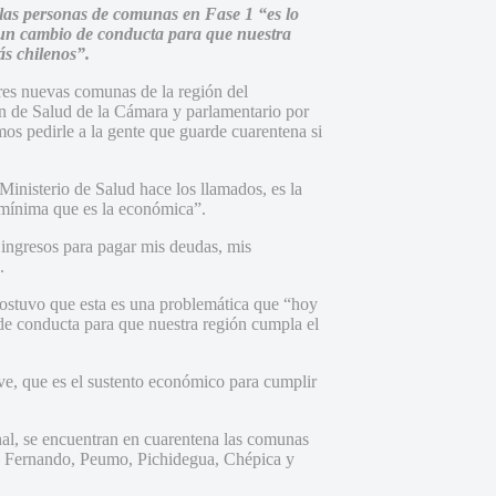
 las personas de comunas en Fase 1 “es lo
 un cambio de conducta para que nuestra
ás chilenos”.
tres nuevas comunas de la región del
ón de Salud de la Cámara y parlamentario por
os pedirle a la gente que guarde cuarentena si
 Ministerio de Salud hace los llamados, es la
d mínima que es la económica”.
ingresos para pagar mis deudas, mis
.
sostuvo que esta es una problemática que “hoy
de conducta para que nuestra región cumpla el
ave, que es el sustento económico para cumplir
al, se encuentran en cuarentena las comunas
n Fernando, Peumo, Pichidegua, Chépica y