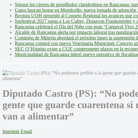
Siguen los cierres de prostíbulos clandestinos en Rancagua: nu
Gatos buscan hogar en Monticello: nueva jornada de adopción l
Rectora UOH presentó al Consejo Regional los avances que cons
Surfestival 2027 suma a Los Cafres, Donavon Frankenreiter y ar
Rancagua celebrará el Día del Niño con gran “Carnaval Vivo 2
Alcalde de Rancagua alerta por impacto laboral tras paralizac
Comisión de Minería abordará el próximo lunes la suspensión 
Rancagua contará con nueva Veterinaria Municipal: Concejo ap
SEC O’Higgins exige a CGE comprometer plazos en la recupera
Municipalidad de Rancagua lideró nuevo operativo de fiscalizac
Diputado Castro (PS): “No pode
gente que guarde cuarentena si
van a alimentar”
Imprimir
Email