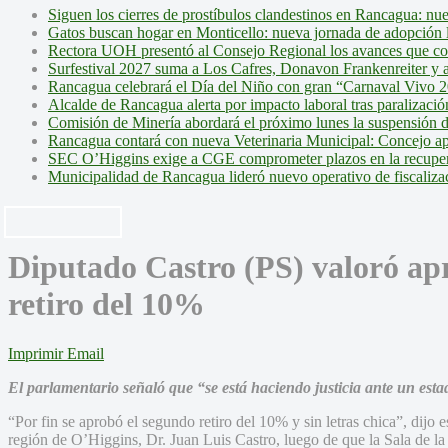
Siguen los cierres de prostíbulos clandestinos en Rancagua: nu
Gatos buscan hogar en Monticello: nueva jornada de adopción l
Rectora UOH presentó al Consejo Regional los avances que cons
Surfestival 2027 suma a Los Cafres, Donavon Frankenreiter y ar
Rancagua celebrará el Día del Niño con gran “Carnaval Vivo 2
Alcalde de Rancagua alerta por impacto laboral tras paralizac
Comisión de Minería abordará el próximo lunes la suspensión 
Rancagua contará con nueva Veterinaria Municipal: Concejo ap
SEC O’Higgins exige a CGE comprometer plazos en la recupera
Municipalidad de Rancagua lideró nuevo operativo de fiscalizac
Diputado Castro (PS) valoró ap
retiro del 10%
Imprimir
Email
El parlamentario señaló que “se está haciendo justicia ante un esta
“Por fin se aprobó el segundo retiro del 10% y sin letras chica”, dijo 
región de O’Higgins, Dr. Juan Luis Castro, luego de que la Sala de l