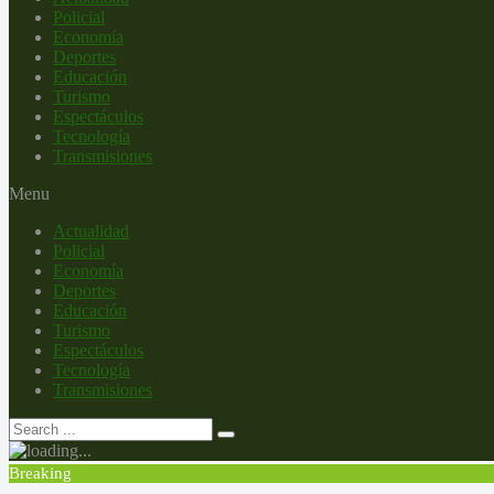
Policial
Economía
Deportes
Educación
Turismo
Espectáculos
Tecnología
Transmisiones
Menu
Actualidad
Policial
Economía
Deportes
Educación
Turismo
Espectáculos
Tecnología
Transmisiones
Breaking