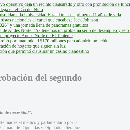
evo operativo deja un recinto clausurado y otro con prohibición de fun
lega en el Día del Niño
olidan a la Universidad Estatal tras sus primeros 11 años de vida
tistas nacionales al cartel que encabeza Jack Johnson
026” y una jornada llena de panoramas gratuitos
ión de Andes Norte: “Ya tenemos un problema serio de desempleo y esto
del proyecto Andes Norte de El Teniente
robó por unanimidad $170 millones para adquirir inmueble
ción de hogares que siguen sin luz
ión que permitió clausurar un casino clandestino
robación del segundo
do de necesidad”.
este martes el médico y parlamentario por la
a Cámara de Diputadas y Diputados diera luz