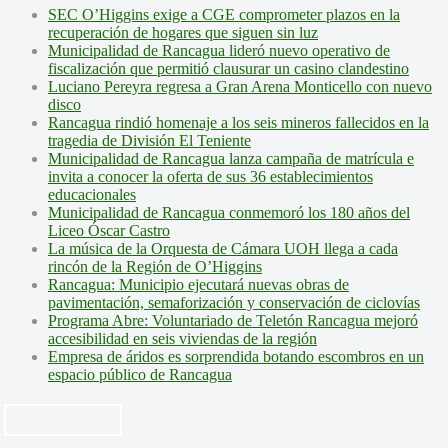
SEC O’Higgins exige a CGE comprometer plazos en la
recuperación de hogares que siguen sin luz
Municipalidad de Rancagua lideró nuevo operativo de
fiscalización que permitió clausurar un casino clandestino
Luciano Pereyra regresa a Gran Arena Monticello con nuevo
disco
Rancagua rindió homenaje a los seis mineros fallecidos en la
tragedia de División El Teniente
Municipalidad de Rancagua lanza campaña de matrícula e
invita a conocer la oferta de sus 36 establecimientos
educacionales
Municipalidad de Rancagua conmemoró los 180 años del
Liceo Óscar Castro
La música de la Orquesta de Cámara UOH llega a cada
rincón de la Región de O’Higgins
Rancagua: Municipio ejecutará nuevas obras de
pavimentación, semaforización y conservación de ciclovías
Programa Abre: Voluntariado de Teletón Rancagua mejoró
accesibilidad en seis viviendas de la región
Empresa de áridos es sorprendida botando escombros en un
espacio público de Rancagua