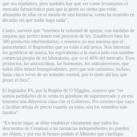
que sea equitativo, pero también hay que ver como levantamos el
mercado farmacéutico para que la gente no sienta que están
abusando de ellas en el mesón de una farmacia, como ha ocurrido en
décadas sin que nadie haga nada”.
Castro, aseveró que “tenemos la voluntad de apoyar, con medidas de
mejoras que perfeccionen este proyecto de ley. Establecer bien los
500 productos intermediarios, a nosotros no nos interesa que el
paracetamol, el ibuprofeno que ya están a mil pesos. Nos interesan
los genéricos de marca, los equivalentes a la marca pero con nombre
comercial propio de un laboratorio, que es el 46% del mercado. Esos
productos, las amoxicilinas, las hormonas, los anticancerosos, que
todos ellos tienen bioequivalentes, pero que son carísimos, incluso,
hasta cinco veces de un remedio normal, por lo tanto ahí hay que
poner el foco”.
El legislador PS, por la Región de O’Higgins, sostuvo que “no
somos partidarios de la venta en góndolas de supermercado y en eso
tenemos una diferencia clara con el Gobierno. No creemos que vaya
a facilitar rebaja de precio cuando ya estos, son los remedios más
baratos”.
“En tercer lugar, se debe establecer claramente que todos los
descuentos de Cenabast a las farmacias independientes no pueden
ser objeto, y por eso le hemos pedido al Ministro que clarifique