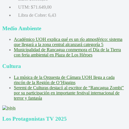
UTM:
$71.649,00
Libra de Cobre:
6,43
Medio Ambiente
Académico UOH explica qué es un río atmosférico: sistema
que llegará a la zona central alcanzará categoría 5
Municipalidad de Rancagua conmemora el Día de la Tierra
con feria ambiental en Plaza de Los Héroes
Cultura
La música de la Orquesta de Cámara UOH llega a cada
rincón de la Región de O’Higgins
Seremi de Culturas destacó al escritor de “Rancagua Zombi”
por su participación en importante festival internacional de
terror y fantasía
Los Protagonistas TV 2025