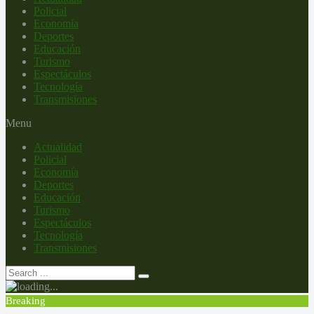
Policial
Economía
Deportes
Educación
Turismo
Espectáculos
Tecnología
Transmisiones
Menu
Actualidad
Policial
Economía
Deportes
Educación
Turismo
Espectáculos
Tecnología
Transmisiones
Breaking