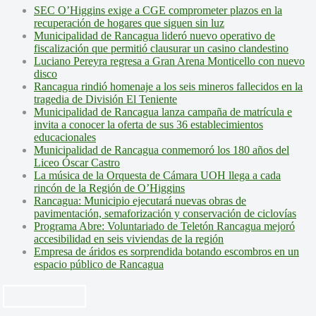
SEC O’Higgins exige a CGE comprometer plazos en la
recuperación de hogares que siguen sin luz
Municipalidad de Rancagua lideró nuevo operativo de
fiscalización que permitió clausurar un casino clandestino
Luciano Pereyra regresa a Gran Arena Monticello con nuevo
disco
Rancagua rindió homenaje a los seis mineros fallecidos en la
tragedia de División El Teniente
Municipalidad de Rancagua lanza campaña de matrícula e
invita a conocer la oferta de sus 36 establecimientos
educacionales
Municipalidad de Rancagua conmemoró los 180 años del
Liceo Óscar Castro
La música de la Orquesta de Cámara UOH llega a cada
rincón de la Región de O’Higgins
Rancagua: Municipio ejecutará nuevas obras de
pavimentación, semaforización y conservación de ciclovías
Programa Abre: Voluntariado de Teletón Rancagua mejoró
accesibilidad en seis viviendas de la región
Empresa de áridos es sorprendida botando escombros en un
espacio público de Rancagua