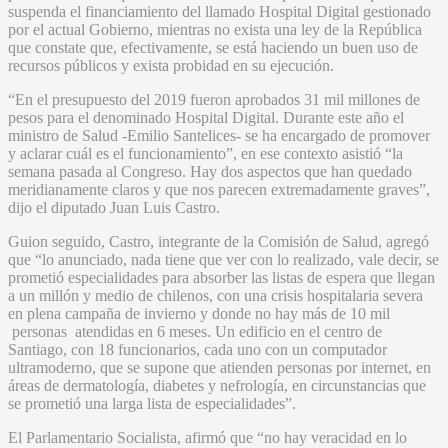
suspenda el financiamiento del llamado Hospital Digital gestionado
por el actual Gobierno, mientras no exista una ley de la República
que constate que, efectivamente, se está haciendo un buen uso de
recursos públicos y exista probidad en su ejecución.
“En el presupuesto del 2019 fueron aprobados 31 mil millones de
pesos para el denominado Hospital Digital. Durante este año el
ministro de Salud -Emilio Santelices- se ha encargado de promover
y aclarar cuál es el funcionamiento”, en ese contexto asistió “la
semana pasada al Congreso. Hay dos aspectos que han quedado
meridianamente claros y que nos parecen extremadamente graves”,
dijo el diputado Juan Luis Castro.
Guion seguido, Castro, integrante de la Comisión de Salud, agregó
que “lo anunciado, nada tiene que ver con lo realizado, vale decir, se
prometió especialidades para absorber las listas de espera que llegan
a un millón y medio de chilenos, con una crisis hospitalaria severa
en plena campaña de invierno y donde no hay más de 10 mil
personas atendidas en 6 meses. Un edificio en el centro de
Santiago, con 18 funcionarios, cada uno con un computador
ultramoderno, que se supone que atienden personas por internet, en
áreas de dermatología, diabetes y nefrología, en circunstancias que
se prometió una larga lista de especialidades”.
El Parlamentario Socialista, afirmó que “no hay veracidad en lo