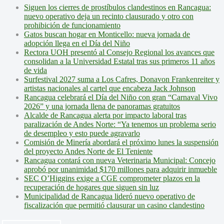
Siguen los cierres de prostíbulos clandestinos en Rancagua:
nuevo operativo deja un recinto clausurado y otro con
prohibición de funcionamiento
Gatos buscan hogar en Monticello: nueva jornada de
adopción llega en el Día del Niño
Rectora UOH presentó al Consejo Regional los avances que
consolidan a la Universidad Estatal tras sus primeros 11 años
de vida
Surfestival 2027 suma a Los Cafres, Donavon Frankenreiter y
artistas nacionales al cartel que encabeza Jack Johnson
Rancagua celebrará el Día del Niño con gran “Carnaval Vivo
2026” y una jornada llena de panoramas gratuitos
Alcalde de Rancagua alerta por impacto laboral tras
paralización de Andes Norte: “Ya tenemos un problema serio
de desempleo y esto puede agravarlo
Comisión de Minería abordará el próximo lunes la suspensión
del proyecto Andes Norte de El Teniente
Rancagua contará con nueva Veterinaria Municipal: Concejo
aprobó por unanimidad $170 millones para adquirir inmueble
SEC O’Higgins exige a CGE comprometer plazos en la
recuperación de hogares que siguen sin luz
Municipalidad de Rancagua lideró nuevo operativo de
fiscalización que permitió clausurar un casino clandestino