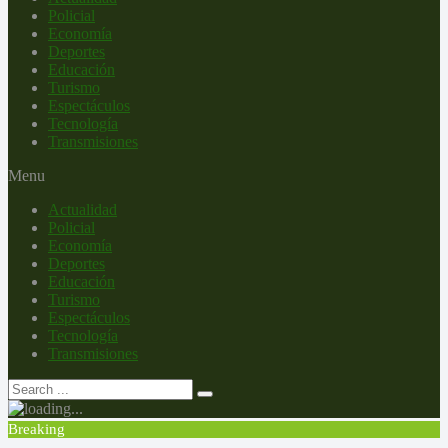
Policial
Economía
Deportes
Educación
Turismo
Espectáculos
Tecnología
Transmisiones
Menu
Actualidad
Policial
Economía
Deportes
Educación
Turismo
Espectáculos
Tecnología
Transmisiones
Breaking