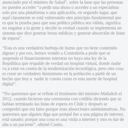
anunciado por el ministro de Salud”, sobre la base que las personas
no pueden acceder “a pedir una ahora o acceder a un especialista
solo por una plataforma o una aplicación, en segundo lugar, que
aquí claramente se está vulnerando otro principio fundamental que
es que la prueba para que una política pública sea válida, significa
no engañar a la gente y decirle la verdad cuando se implementa un
sistema que dice generar horas médicas y generar absorción de listas
de espera”.
“Esta es una verdadera burbuja de humo que no tiene contenido
alguno y por eso, hemos venido a Contraloría a pedir que se
suspenda el financiamiento mientras no haya una ley de la
República que respalde de verdad un hospital virtual, donde nadie
va a estar en contra de la modernización tecnológica, pero otra cosa
es crear un verdadero ilusionismo en la población a partir de un
hecho que hoy a nadie le consta como es esta suerte de hospital
digital”.
“No queremos que se reflote el fenómeno del ministro Mañalich el
2012, cuando hicieron una ceremonia con cotillón diciendo que se
habían terminado las listas de espera en Chile y después se
comprobó que era falso porque eran absorciones administrativas. No
queremos que alguien diga que porqué fue a una página de internet,
está sanado; porque una cosa es una visita a internet y otra es dar de
alta a un paciente”, afirmó Castro.