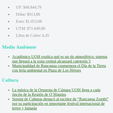
UF:
$40.844,79
Dólar:
$913,86
Euro:
$1.053,08
UTM:
$71.649,00
Libra de Cobre:
6,45
Medio Ambiente
Académico UOH explica qué es un río atmosférico: sistema
que llegará a la zona central alcanzará categoría 5
Municipalidad de Rancagua conmemora el Día de la Tierra
con feria ambiental en Plaza de Los Héroes
Cultura
La música de la Orquesta de Cámara UOH llega a cada
rincón de la Región de O’Higgins
Seremi de Culturas destacó al escritor de “Rancagua Zombi”
por su participación en importante festival internacional de
terror y fantasía