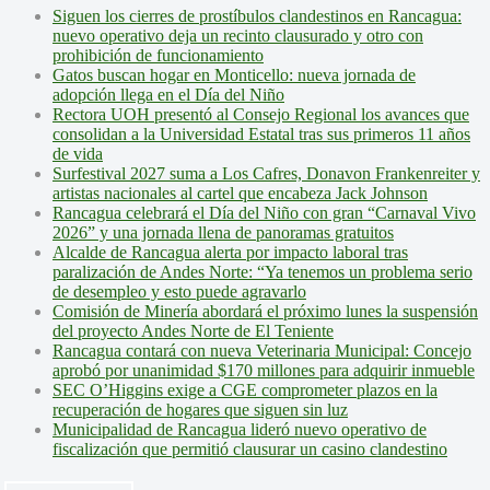
Siguen los cierres de prostíbulos clandestinos en Rancagua:
nuevo operativo deja un recinto clausurado y otro con
prohibición de funcionamiento
Gatos buscan hogar en Monticello: nueva jornada de
adopción llega en el Día del Niño
Rectora UOH presentó al Consejo Regional los avances que
consolidan a la Universidad Estatal tras sus primeros 11 años
de vida
Surfestival 2027 suma a Los Cafres, Donavon Frankenreiter y
artistas nacionales al cartel que encabeza Jack Johnson
Rancagua celebrará el Día del Niño con gran “Carnaval Vivo
2026” y una jornada llena de panoramas gratuitos
Alcalde de Rancagua alerta por impacto laboral tras
paralización de Andes Norte: “Ya tenemos un problema serio
de desempleo y esto puede agravarlo
Comisión de Minería abordará el próximo lunes la suspensión
del proyecto Andes Norte de El Teniente
Rancagua contará con nueva Veterinaria Municipal: Concejo
aprobó por unanimidad $170 millones para adquirir inmueble
SEC O’Higgins exige a CGE comprometer plazos en la
recuperación de hogares que siguen sin luz
Municipalidad de Rancagua lideró nuevo operativo de
fiscalización que permitió clausurar un casino clandestino