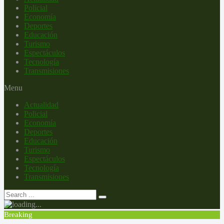
Policial
Economía
Deportes
Educación
Turismo
Espectáculos
Tecnología
Transmisiones
Menu
Actualidad
Policial
Economía
Deportes
Educación
Turismo
Espectáculos
Tecnología
Transmisiones
Breaking