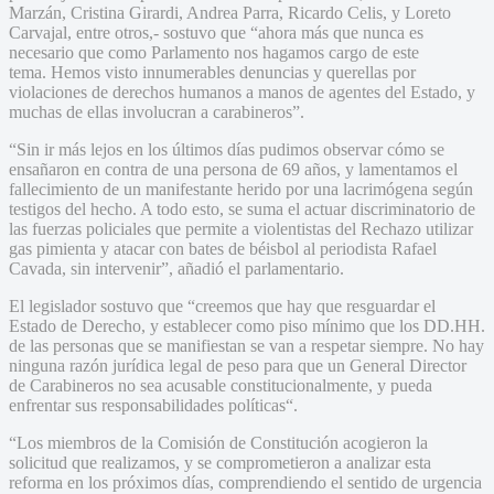
Marzán, Cristina
Girardi, Andrea Parra, Ricardo Celis, y
Loreto
Carvajal, entre otros,- sostuvo que “ahora más que nunca es
necesario que como Parlamento nos hagamos cargo de este
tema.
Hemos visto innumerables denuncias y querellas por
violaciones de derechos humanos a manos de agentes del Estado, y
muchas de ellas involucran a carabineros”.
“Sin ir más lejos en los últimos días pudimos observar cómo se
ensañaron en contra de una persona de 69 años, y lamentamos
el
fallecimiento de un manifestante herido por una lacrimógena según
testigos del hecho. A todo esto, se suma el actuar discriminatorio de
las fuerzas policiales que permite a violentistas del Rechazo utilizar
gas pimienta y atacar con bates de béisbol al periodista Rafael
Cavada, sin intervenir”, añadió el parlamentario.
El legislador sostuvo que “creemos que hay que resguardar el
Estado de Derecho, y establecer como piso mínimo que los DD.HH.
de las personas que se manifiestan se van a respetar siempre. No hay
ninguna razón jurídica legal de peso para que un General Director
de Carabineros no sea acusable constitucionalmente, y pueda
enfrentar sus responsabilidades
políticas“
.
“
Los miembros de la Comisión de Constitución acogieron la
solicitud que realizamos, y se comprometieron a analizar esta
reforma en los próximos días, comprendiendo el sentido de urgencia