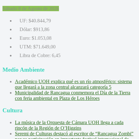
Sábado 8 de Agosto de 2026
UF:
$40.844,79
Dólar:
$913,86
Euro:
$1.053,08
UTM:
$71.649,00
Libra de Cobre:
6,45
Medio Ambiente
Académico UOH explica qué es un río atmosférico: sistema
que llegará a la zona central alcanzará categoría 5
Municipalidad de Rancagua conmemora el Día de la Tierra
con feria ambiental en Plaza de Los Héroes
Cultura
La música de la Orquesta de Cámara UOH llega a cada
rincón de la Región de O’Higgins
Seremi de Culturas destacó al escritor de “Rancagua Zombi”