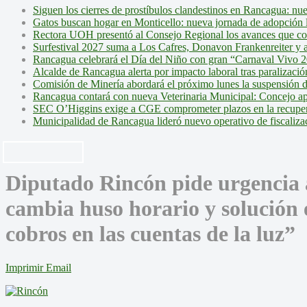
Siguen los cierres de prostíbulos clandestinos en Rancagua: nu
Gatos buscan hogar en Monticello: nueva jornada de adopción l
Rectora UOH presentó al Consejo Regional los avances que cons
Surfestival 2027 suma a Los Cafres, Donavon Frankenreiter y ar
Rancagua celebrará el Día del Niño con gran “Carnaval Vivo 2
Alcalde de Rancagua alerta por impacto laboral tras paralizac
Comisión de Minería abordará el próximo lunes la suspensión 
Rancagua contará con nueva Veterinaria Municipal: Concejo ap
SEC O’Higgins exige a CGE comprometer plazos en la recupera
Municipalidad de Rancagua lideró nuevo operativo de fiscalizac
Diputado Rincón pide urgencia 
cambia huso horario y solución e
cobros en las cuentas de la luz”
Imprimir
Email