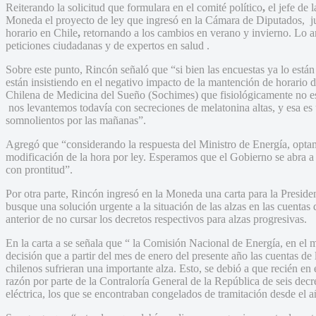
Reiterando la solicitud que formulara en el comité político
,
el jefe de
Moneda el proyecto de ley que ingresó en la Cámara de Diputados, ju
horario en Chile
,
retornando a los cambios en verano y invierno. Lo a
peticiones ciudadanas y de expertos en salud .
Sobre este punto, Rincón señaló que “si bien las encuestas ya lo está
están insistiendo en el negativo impacto de la mantención de horario 
Chilena de Medicina del Sueño (Sochimes) que fisiológicamente no e
nos levantemos todavía con secreciones de melatonina altas, y esa es
somnolientos por las mañanas”.
Agregó que “considerando la respuesta del Ministro de Energía, optam
modificación de la hora por ley. Esperamos que el Gobierno se abra a 
con prontitud”.
Por otra parte, Rincón ingresó en la Moneda una carta para la Presiden
busque una solución urgente a la situación de las alzas en las cuentas 
anterior de no cursar los decretos respectivos para alzas progresivas.
En la carta a se señala que “ la Comisión Nacional de Energía, en el 
decisión que a partir del mes de enero del presente año las cuentas d
chilenos sufrieran una importante alza. Esto, se debió a que recién e
razón por parte de la Contraloría General de la República de seis decre
eléctrica, los que se encontraban congelados de tramitación desde el a