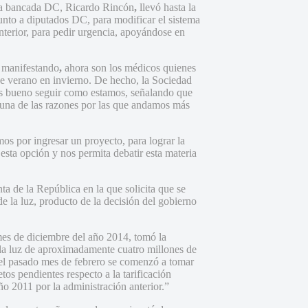
 la bancada DC, Ricardo Rincón
,
llevó hasta la
nto a diputados DC, para modificar el sistema
nterior, para pedir urgencia, apoyándose en
n manifestando
,
ahora son los médicos quienes
de verano en invierno. De hecho, la Sociedad
s bueno seguir como estamos, señalando que
 una de las razones por las que andamos más
os por ingresar un proyecto, para lograr la
esta opción y nos permita debatir esta materia
ta de la República en la que solicita que se
de la luz, producto de la decisión del gobierno
mes de diciembre del año 2014, tomó la
e la luz de aproximadamente cuatro millones de
n el pasado mes de febrero se comenzó a tomar
tos pendientes respecto a la tarificación
ño 2011 por la administración anterior.”