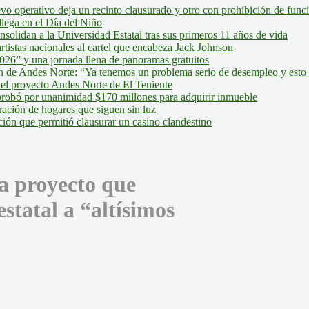
evo operativo deja un recinto clausurado y otro con prohibición de fun
lega en el Día del Niño
olidan a la Universidad Estatal tras sus primeros 11 años de vida
tistas nacionales al cartel que encabeza Jack Johnson
026” y una jornada llena de panoramas gratuitos
ión de Andes Norte: “Ya tenemos un problema serio de desempleo y esto
del proyecto Andes Norte de El Teniente
robó por unanimidad $170 millones para adquirir inmueble
ción de hogares que siguen sin luz
ión que permitió clausurar un casino clandestino
a proyecto que
statal a “altísimos