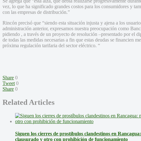
Se agrega que “esta alza, que debía realizarse progresivamente durant
vez, lo que ha significado grandes costos para los consumidores y tam
con las empresas de distribución.”
Rincón precisó que “siendo esta situación injusta y ajena a los usuario
administración anterior, expresamos nuestra preocupación como Banc
pidiendo , a través de un proyecto de resolución –presentado por el di
de todas las medidas necesarias a fin que estas deudas se financien me
próxima regulación tarifaria del sector eléctrico. “
Share
0
Tweet
0
Share
0
Related Articles
Siguen los cierres de prostíbulos clandestinos en Rancagua
clausurado y otro con prohibición de funcionamiento