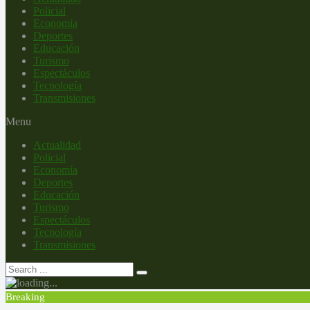
Policial
Economía
Deportes
Educación
Turismo
Espectáculos
Tecnología
Transmisiones
Menu
Actualidad
Policial
Economía
Deportes
Educación
Turismo
Espectáculos
Tecnología
Transmisiones
Breaking