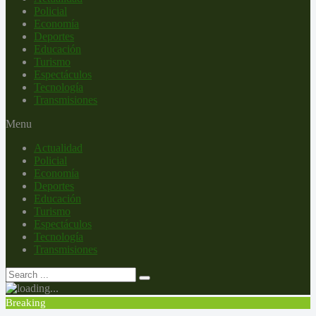
Policial
Economía
Deportes
Educación
Turismo
Espectáculos
Tecnología
Transmisiones
Menu
Actualidad
Policial
Economía
Deportes
Educación
Turismo
Espectáculos
Tecnología
Transmisiones
Breaking