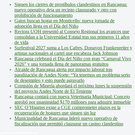
Siguen los cierres de prostíbulos clandestinos en Rancagua:
nuevo operativo deja un recinto clausurado y otro con
prohibición de funcionamiento
Gatos buscan hogar en Monticello: nueva jornada de
adopción llega en el Día del Niño
Rectora UOH presentó al Consejo Regional los avances que
consolidan a la Universidad Estatal tras sus primeros 11 años
de vida
Surfestival 2027 suma a Los Cafres, Donavon Frankenreiter y
artistas nacionales al cartel que encabeza Jack Johnson
Rancagua celebrará el Día del Niño con gran “Carnaval Vivo
2026” y una jornada llena de panoramas gratuitos
Alcalde de Rancagua alerta por impacto laboral tras
paralización de Andes Norte: “Ya tenemos un problema serio
de desempleo y esto puede agravarlo
Comisión de Minería abordará el próximo lunes la suspensión
del proyecto Andes Norte de El Teniente
Rancagua contará con nueva Veterinaria Municipal: Concejo
aprobó por unanimidad $170 millones para adquirir inmueble
SEC O’Higgins exige a CGE comprometer plazos en la
recuperación de hogares que siguen sin luz
Municipalidad de Rancagua lideró nuevo operativo de
fiscalización que permitió clausurar un casino clandestino