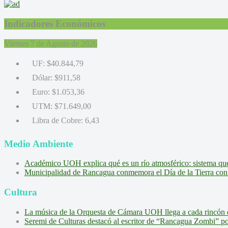
Indicadores Económicos
Viernes 7 de Agosto de 2026
UF:
$40.844,79
Dólar:
$911,58
Euro:
$1.053,36
UTM:
$71.649,00
Libra de Cobre:
6,43
Medio Ambiente
Académico UOH explica qué es un río atmosférico: sistema que l
Municipalidad de Rancagua conmemora el Día de la Tierra con 
Cultura
La música de la Orquesta de Cámara UOH llega a cada rincón 
Seremi de Culturas destacó al escritor de “Rancagua Zombi” por s