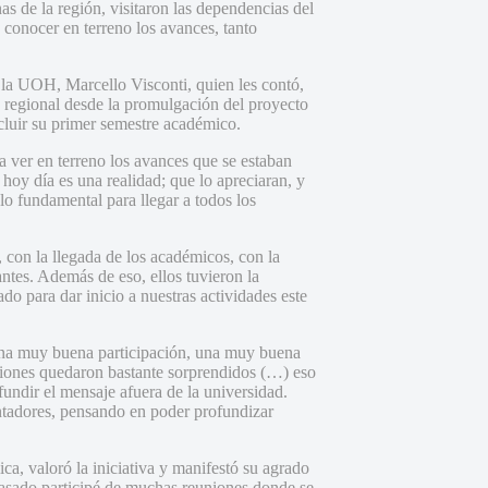
s de la región, visitaron las dependencias del
conocer en terreno los avances, tanto
e la UOH, Marcello Visconti, quien les contó,
ón regional desde la promulgación del proyecto
ncluir su primer semestre académico.
a ver en terreno los avances que se estaban
hoy día es una realidad; que lo apreciaran, y
lo fundamental para llegar a todos los
 con la llegada de los académicos, con la
antes. Además de eso, ellos tuvieron la
o para dar inicio a nuestras actividades este
o una muy buena participación, una muy buena
aciones quedaron bastante sorprendidos (…) eso
undir el mensaje afuera de la universidad.
ntadores, pensando en poder profundizar
ca, valoró la iniciativa y manifestó su agrado
pasado participé de muchas reuniones donde se