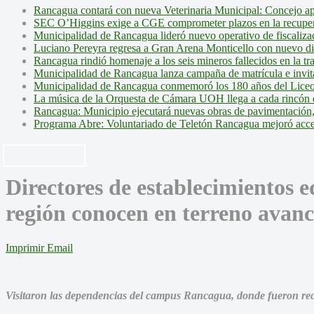
Rancagua contará con nueva Veterinaria Municipal: Concejo ap
SEC O’Higgins exige a CGE comprometer plazos en la recupera
Municipalidad de Rancagua lideró nuevo operativo de fiscalizac
Luciano Pereyra regresa a Gran Arena Monticello con nuevo d
Rancagua rindió homenaje a los seis mineros fallecidos en la tr
Municipalidad de Rancagua lanza campaña de matrícula e invita 
Municipalidad de Rancagua conmemoró los 180 años del Liceo
La música de la Orquesta de Cámara UOH llega a cada rincón 
Rancagua: Municipio ejecutará nuevas obras de pavimentación,
Programa Abre: Voluntariado de Teletón Rancagua mejoró accesi
Directores de establecimientos e
región conocen en terreno avan
Imprimir
Email
Visitaron las dependencias del campus Rancagua, donde fueron recib