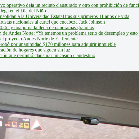
evo operativo deja un recinto clausurado y otro con prohibición de fun
lega en el Día del Niño
olidan a la Universidad Estatal tras sus primeros 11 años de vida
tistas nacionales al cartel que encabeza Jack Johnson
026” y una jornada llena de panoramas gratuitos
ión de Andes Norte: “Ya tenemos un problema serio de desempleo y esto
del proyecto Andes Norte de El Teniente
robó por unanimidad $170 millones para adquirir inmueble
ción de hogares que siguen sin luz
ión que permitió clausurar un casino clandestino