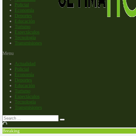
Policial
Economía
Deportes
Educación
Turismo
Espectáculos
Tecnología
Transmisiones
Menu
Actualidad
Policial
Economía
Deportes
Educación
Turismo
Espectáculos
Tecnología
Transmisiones
Breaking