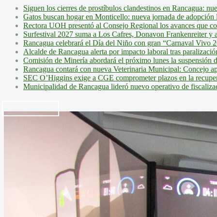
Siguen los cierres de prostíbulos clandestinos en Rancagua: nu
Gatos buscan hogar en Monticello: nueva jornada de adopción l
Rectora UOH presentó al Consejo Regional los avances que cons
Surfestival 2027 suma a Los Cafres, Donavon Frankenreiter y ar
Rancagua celebrará el Día del Niño con gran “Carnaval Vivo 2
Alcalde de Rancagua alerta por impacto laboral tras paralizac
Comisión de Minería abordará el próximo lunes la suspensión 
Rancagua contará con nueva Veterinaria Municipal: Concejo ap
SEC O’Higgins exige a CGE comprometer plazos en la recupera
Municipalidad de Rancagua lideró nuevo operativo de fiscalizac