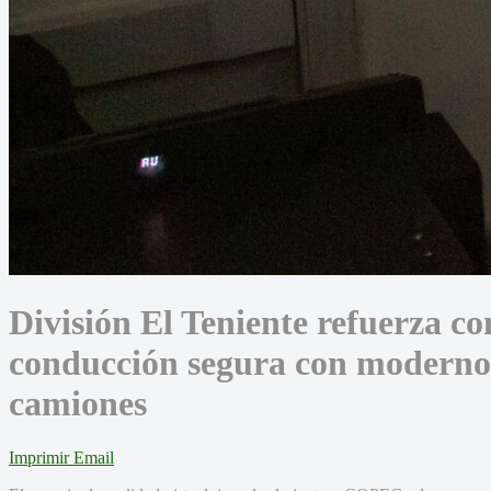
División El Teniente refuerza c
conducción segura con moderno 
camiones
Imprimir
Email