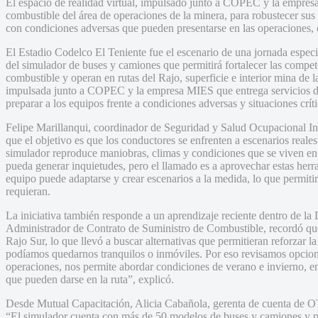
El espacio de realidad virtual, impulsado junto a COPEC y la empres
combustible del área de operaciones de la minera, para robustecer sus
con condiciones adversas que pueden presentarse en las operaciones,
El Estadio Codelco El Teniente fue el escenario de una jornada especia
del simulador de buses y camiones que permitirá fortalecer las compe
combustible y operan en rutas del Rajo, superficie e interior mina de la
impulsada junto a COPEC y la empresa MIES que entrega servicios de
preparar a los equipos frente a condiciones adversas y situaciones crít
Felipe Marillanqui, coordinador de Seguridad y Salud Ocupacional 
que el objetivo es que los conductores se enfrenten a escenarios reale
simulador reproduce maniobras, climas y condiciones que se viven en
pueda generar inquietudes, pero el llamado es a aprovechar estas herr
equipo puede adaptarse y crear escenarios a la medida, lo que permitirí
requieran.
La iniciativa también responde a un aprendizaje reciente dentro de la
Administrador de Contrato de Suministro de Combustible, recordó que
Rajo Sur, lo que llevó a buscar alternativas que permitieran reforzar 
podíamos quedarnos tranquilos o inmóviles. Por eso revisamos opcione
operaciones, nos permite abordar condiciones de verano e invierno, en 
que pueden darse en la ruta”, explicó.
Desde Mutual Capacitación, Alicia Cabañola, gerenta de cuenta de O
“El simulador cuenta con más de 50 modelos de buses y camiones y pue