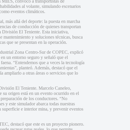
a MIES, convocó a transportistas de
 habilidades al volante, simulando escenarios
 como eventos climáticos.
l, más allá del deporte: la puesta en marcha
tencias de conducción de quienes transportan
 División El Teniente. Esta iniciativa,
 mantenimiento y soluciones técnicas, busca
icas que se presentan en la operación.
Industrial Zona Centro-Sur de COPEC, explicó
s en un entorno seguro y señaló que el
 faena. “Entendemos que a veces la tecnología
amientas”, planteó. Además, destacó que el
a ampliarlo a otras áreas o servicios que lo
 División El Teniente. Marcelo Caneleo,
 su origen está en un evento ocurrido en el
la preparación de los conductores. “No
s y este simulador abarca todas nuestras
superficie e interior mina, y prevenir eventos
TEC, destacó que este es un proyecto pionero.
de recrear rutas reales, lo que permite