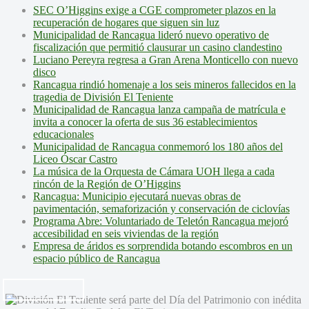
SEC O’Higgins exige a CGE comprometer plazos en la
recuperación de hogares que siguen sin luz
Municipalidad de Rancagua lideró nuevo operativo de
fiscalización que permitió clausurar un casino clandestino
Luciano Pereyra regresa a Gran Arena Monticello con nuevo
disco
Rancagua rindió homenaje a los seis mineros fallecidos en la
tragedia de División El Teniente
Municipalidad de Rancagua lanza campaña de matrícula e
invita a conocer la oferta de sus 36 establecimientos
educacionales
Municipalidad de Rancagua conmemoró los 180 años del
Liceo Óscar Castro
La música de la Orquesta de Cámara UOH llega a cada
rincón de la Región de O’Higgins
Rancagua: Municipio ejecutará nuevas obras de
pavimentación, semaforización y conservación de ciclovías
Programa Abre: Voluntariado de Teletón Rancagua mejoró
accesibilidad en seis viviendas de la región
Empresa de áridos es sorprendida botando escombros en un
espacio público de Rancagua