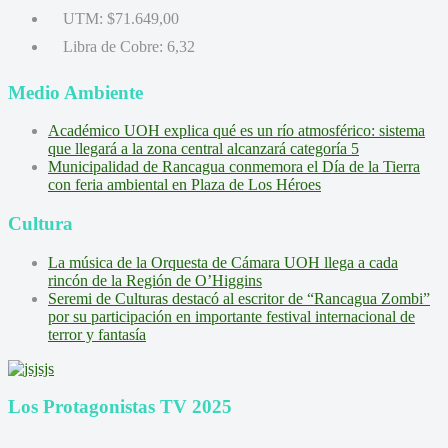
UTM:
$71.649,00
Libra de Cobre:
6,32
Medio Ambiente
Académico UOH explica qué es un río atmosférico: sistema
que llegará a la zona central alcanzará categoría 5
Municipalidad de Rancagua conmemora el Día de la Tierra
con feria ambiental en Plaza de Los Héroes
Cultura
La música de la Orquesta de Cámara UOH llega a cada
rincón de la Región de O’Higgins
Seremi de Culturas destacó al escritor de “Rancagua Zombi”
por su participación en importante festival internacional de
terror y fantasía
Los Protagonistas TV 2025