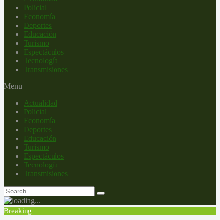
Policial
Economía
Deportes
Educación
Turismo
Espectáculos
Tecnología
Transmisiones
Menu
Actualidad
Policial
Economía
Deportes
Educación
Turismo
Espectáculos
Tecnología
Transmisiones
Breaking