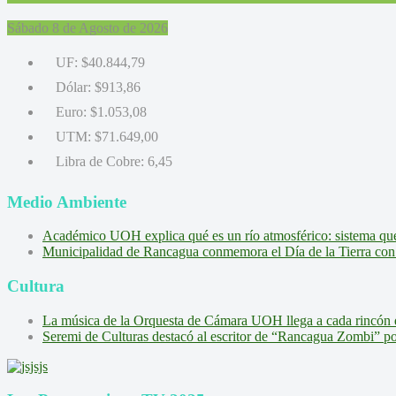
Sábado 8 de Agosto de 2026
UF:
$40.844,79
Dólar:
$913,86
Euro:
$1.053,08
UTM:
$71.649,00
Libra de Cobre:
6,45
Medio Ambiente
Académico UOH explica qué es un río atmosférico: sistema que l
Municipalidad de Rancagua conmemora el Día de la Tierra con 
Cultura
La música de la Orquesta de Cámara UOH llega a cada rincón 
Seremi de Culturas destacó al escritor de “Rancagua Zombi” por s