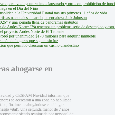
evo operativo deja un recinto clausurado y otro con prohibición de fun
lega en el Día del Niño
olidan a la Universidad Estatal tras sus primeros 11 años de vida
tistas nacionales al cartel que encabeza Jack Johnson
026” y una jornada llena de panoramas gratuitos
ión de Andes Norte: “Ya tenemos un problema serio de desempleo y esto
del proyecto Andes Norte de El Teniente
robó por unanimidad $170 millones para adquirir inmueble
ción de hogares que siguen sin luz
ión que permitió clausurar un casino clandestino
ras ahogarse en
a Navidad y CESFAM Navidad informan que
nores se acercaron a una zona no habilitada
aba, finalmente ahogándose en el lugar.
 riesgo vital). Una segunda menor de 7 años
 inconsciente siendo reanimada por personal de