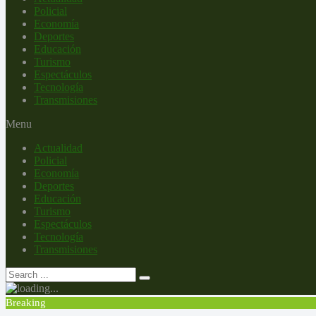
Policial
Economía
Deportes
Educación
Turismo
Espectáculos
Tecnología
Transmisiones
Menu
Actualidad
Policial
Economía
Deportes
Educación
Turismo
Espectáculos
Tecnología
Transmisiones
Breaking