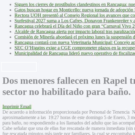
Siguen los cierres de prostíbulos clandestinos en Rancagua: nu
Gatos buscan hogar en Monticello: nueva jornada de adopción l
Rectora UOH presentó al Consejo Regional los avances que cons
Surfestival 2027 suma a Los Cafres, Donavon Frankenreiter y ar
Rancagua celebrará el Día del Niño con gran “Carnaval Vivo 2
Alcalde de Rancagua alerta por impacto laboral tras paralizac
Comisión de Minería abordará el próximo lunes la suspensión 
Rancagua contará con nueva Veterinaria Municipal: Concejo ap
SEC O’Higgins exige a CGE comprometer plazos en la recupera
Municipalidad de Rancagua lideró nuevo operativo de fiscalizac
Dos menores fallecen en Rapel t
sector no habilitado para baño.
Imprimir
Email
De acuerdo a información proporcionada por Personal de Tenenci
aproximadamente a las 19:27 horas de este domingo 5 de Enero, 3 me
para baño, no respondiendo a los llamados del adulto que las acompañ
Cabe señalar que una de ellas fue rescatada de manera inmediata (sin
fue rescatada minutos más tarde por familiares, la cual se encontraba