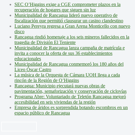
SEC O’Higgins exige a CGE comprometer plazos en la
recuperación de hogares que siguen sin luz
Municipalidad de Rancagua lideró nuevo operativo de
fiscalización que permitió clausurar un casino clandestino
Luciano Pereyra regresa a Gran Arena Monticello con nuevo
disco
Rancagua rindió homenaje a los seis mineros fallecidos en la
tragedia de División El Teniente
Municipalidad de Rancagua lanza campaña de matrícula e
invita a conocer la oferta de sus 36 establecimientos
educacionales
Municipalidad de Rancagua conmemoró los 180 años del
Liceo Óscar Castro
La música de la Orquesta de Cámara UOH llega a cada
rincón de la Región de O’Higgins
Rancagua: Municipio ejecutará nuevas obras de
pavimentación, semaforización y conservación de ciclovías
Programa Abre: Voluntariado de Teletón Rancagua mejoró
accesibilidad en seis viviendas de la región
Empresa de áridos es sorprendida botando escombros en un
espacio público de Rancagua