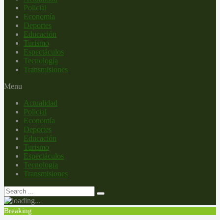
Policial
Economía
Deportes
Educación
Turismo
Espectáculos
Tecnología
Transmisiones
Menu
Actualidad
Policial
Economía
Deportes
Educación
Turismo
Espectáculos
Tecnología
Transmisiones
Breaking