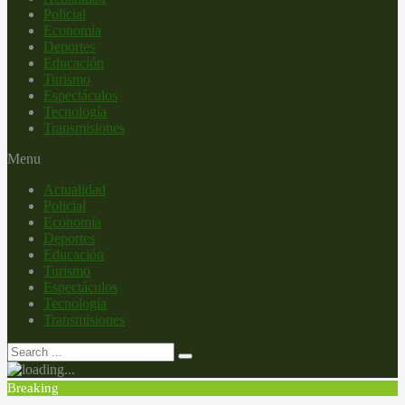
Policial
Economía
Deportes
Educación
Turismo
Espectáculos
Tecnología
Transmisiones
Menu
Actualidad
Policial
Economía
Deportes
Educación
Turismo
Espectáculos
Tecnología
Transmisiones
Breaking