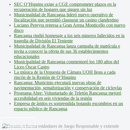
SEC O’Higgins exige a CGE comprometer plazos en la
recuperación de hogares que siguen sin luz
Municipalidad de Rancagua lideró nuevo operativo de
fiscalización que permitió clausurar un casino clandestino
Luciano Pereyra regresa a Gran Arena Monticello con nuevo
disco
Rancagua rindió homenaje a los seis mineros fallecidos en la
tragedia de División El Teniente
Municipalidad de Rancagua lanza campaña de matrícula e
invita a conocer la oferta de sus 36 establecimientos
educacionales
Municipalidad de Rancagua conmemoró los 180 años del
Liceo Óscar Castro
La música de la Orquesta de Cámara UOH llega a cada
rincón de la Región de O’Higgins
Rancagua: Municipio ejecutará nuevas obras de
pavimentación, semaforización y conservación de ciclovías
Programa Abre: Voluntariado de Teletón Rancagua mejoró
accesibilidad en seis viviendas de la región
Empresa de áridos es sorprendida botando escombros en un
espacio público de Rancagua