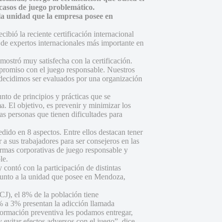
e casos de juego problemático.
 la unidad que la empresa posee en
bió la reciente certificación internacional
e expertos internacionales más importante en
stró muy satisfecha con la certificación.
romiso con el juego responsable. Nuestros
e decidimos ser evaluados por una organización
nto de principios y prácticas que se
. El objetivo, es prevenir y minimizar los
s personas que tienen dificultades para
dido en 8 aspectos. Entre ellos destacan tener
 a sus trabajadores para ser consejeros en las
normas corporativas de juego responsable y
le.
contó con la participación de distintas
 junto a la unidad que posee en Mendoza,
CJ), el 8% de la población tiene
2% a 3% presentan la adicción llamada
nformación preventiva les podamos entregar,
y evitar efectos adversos con el juego”, dice