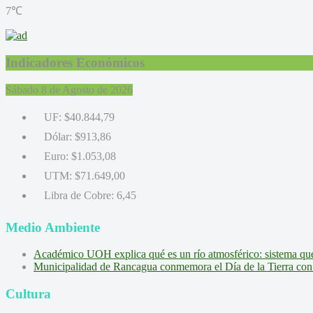
7℃
Indicadores Económicos
Sábado 8 de Agosto de 2026
UF:
$40.844,79
Dólar:
$913,86
Euro:
$1.053,08
UTM:
$71.649,00
Libra de Cobre:
6,45
Medio Ambiente
Académico UOH explica qué es un río atmosférico: sistema que l
Municipalidad de Rancagua conmemora el Día de la Tierra con 
Cultura