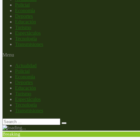
Policial
Economía
Deportes
Educación
Turismo
Espectáculos
Tecnología
Transmisiones
Menu
Actualidad
Policial
Economía
Deportes
Educación
Turismo
Espectáculos
Tecnología
Transmisiones
Breaking