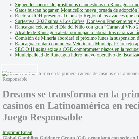
Siguen los cierres de prostíbulos clandestinos en Rancagua: nu
Gatos buscan hogar en Monticello: nueva jornada de adopción l
Rectora UOH presentó al Consejo Regional los avances que cons
Surfestival 2027 suma a Los Cafres, Donavon Frankenreiter y ar
Rancagua celebrará el Día del Niño con gran “Carnaval Vivo 2
Alcalde de Rancagua alerta por impacto laboral tras paralizac
Comisión de Minería abordará el próximo lunes la suspensión 
Rancagua contará con nueva Veterinaria Municipal: Concejo ap
SEC O’Higgins exige a CGE comprometer plazos en la recupera
Municipalidad de Rancagua lideró nuevo operativo de fiscalizac
Dreams se transforma en la pri
casinos en Latinoamérica en reci
Juego Responsable
Imprimir
Email
Global Gambling Guidance Group (G4), organismo con sede en Hol