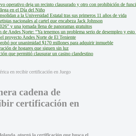
evo operativo deja un recinto clausurado y otro con prohibición de fun
lega en el Día del Niño
olidan a la Universidad Estatal tras sus primeros 11 años de vida
tistas nacionales al cartel que encabeza Jack Johnson
026” y una jornada llena de panoramas gratuitos
ión de Andes Norte: “Ya tenemos un problema serio de desempleo y esto
del proyecto Andes Norte de El Teniente
robó por unanimidad $170 millones para adquirir inmueble
ción de hogares que siguen sin luz
ión que permitió clausurar un casino clandestino
mera cadena de
bir certificación en
anda, otorgó la certificación que busca el