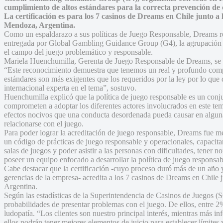
cumplimiento de altos estándares para la correcta prevención d
La certificación es para los 7 casinos de Dreams en Chile junto a
Mendoza, Argentina.
Como un espaldarazo a sus políticas de Juego Responsable, Dreams reci
entregada por Global Gambling Guidance Group (G4), la agrupación d
el campo del juego problemático y responsable.
Mariela Huenchumilla, Gerenta de Juego Responsable de Dreams, se mo
“Este reconocimiento demuestra que tenemos un real y profundo comp
estándares son más exigentes que los requeridos por la ley por lo qu
internacional experta en el tema”, sostuvo.
Huenchumilla explicó que la política de juego responsable es un conju
comprometen a adoptar los diferentes actores involucrados en este tema
efectos nocivos que una conducta desordenada pueda causar en alguna
relacionarse con el juego.
Para poder lograr la acreditación de juego responsable, Dreams fue me
un código de prácticas de juego responsable y operacionales, capacitar
salas de juegos y poder asistir a las personas con dificultades, tener 
poseer un equipo enfocado a desarrollar la política de juego responsab
Cabe destacar que la certificación -cuyo proceso duró más de un año y 
gerencias de la empresa- acredita a los 7 casinos de Dreams en Chile
Argentina.
Según las estadísticas de la Superintendencia de Casinos de Juegos (S
probabilidades de presentar problemas con el juego. De ellos, entre 
ludopatía. “Los clientes son nuestro principal interés, mientras más i
ellos podrán tener mejores elementos de juicio para establecer límites 