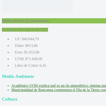
Indicadores Económicos
Domingo 9 de Agosto de 2026
UF:
$40.844,79
Dólar:
$913,86
Euro:
$1.053,08
UTM:
$71.649,00
Libra de Cobre:
6,45
Medio Ambiente
Académico UOH explica qué es un río atmosférico: sistema que l
Municipalidad de Rancagua conmemora el Día de la Tierra con 
Cultura