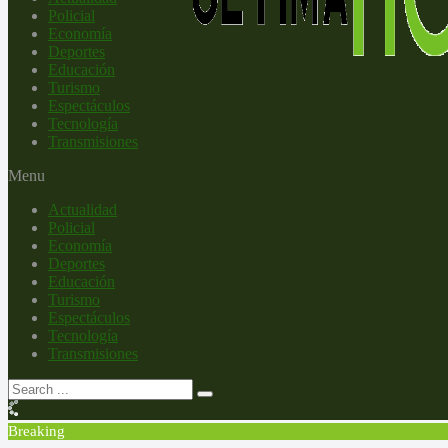
Policial
Economía
Deportes
Educación
Turismo
Espectáculos
Tecnología
Transmisiones
Menu
Actualidad
Policial
Economía
Deportes
Educación
Turismo
Espectáculos
Tecnología
Transmisiones
Breaking