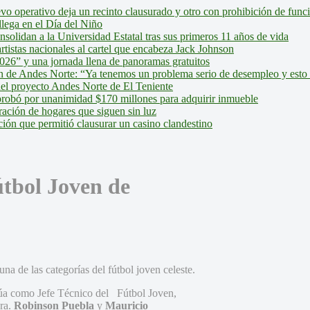
evo operativo deja un recinto clausurado y otro con prohibición de fun
lega en el Día del Niño
olidan a la Universidad Estatal tras sus primeros 11 años de vida
tistas nacionales al cartel que encabeza Jack Johnson
026” y una jornada llena de panoramas gratuitos
ión de Andes Norte: “Ya tenemos un problema serio de desempleo y esto
del proyecto Andes Norte de El Teniente
robó por unanimidad $170 millones para adquirir inmueble
ción de hogares que siguen sin luz
ión que permitió clausurar un casino clandestino
útbol Joven de
a de las categorías del fútbol joven celeste.
a como Jefe Técnico del Fútbol Joven,
era.
Robinson Puebla
y
Mauricio