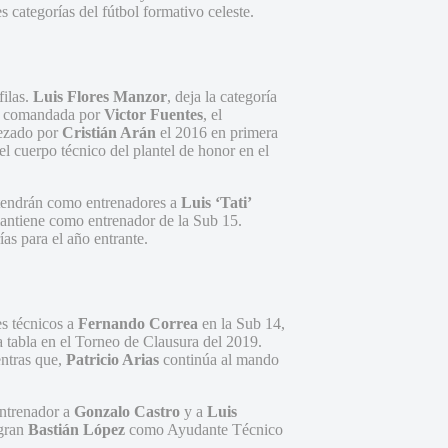
 categorías del fútbol formativo celeste.
filas.
Luis Flores Manzor
, deja la categoría
rá comandada por
Victor Fuentes
, el
bezado por
Cristián Arán
el 2016 en primera
l cuerpo técnico del plantel de honor en el
 tendrán como entrenadores a
Luis ‘Tati’
antiene como entrenador de la Sub 15.
as para el año entrante.
es técnicos a
Fernando Correa
en la Sub 14,
a tabla en el Torneo de Clausura del 2019.
ntras que,
Patricio Arias
continúa al mando
ntrenador a
Gonzalo Castro
y a
Luis
egran
Bastián López
como Ayudante Técnico