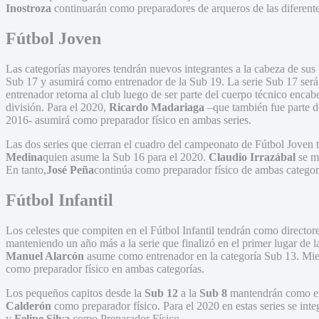
Inostroza
continuarán como preparadores de arqueros de las diferentes
Fútbol Joven
Las categorías mayores tendrán nuevos integrantes a la cabeza de sus 
Sub 17 y asumirá como entrenador de la Sub 19. La serie Sub 17 se
entrenador retorna al club luego de ser parte del cuerpo técnico enca
división. Para el 2020,
Ricardo Madariaga
–que también fue parte de
2016- asumirá como preparador físico en ambas series.
Las dos series que cierran el cuadro del campeonato de Fútbol Joven
Medina
quien asume la Sub 16 para el 2020.
Claudio Irrazábal
se m
En tanto,
José Peña
continúa como preparador físico de ambas categorí
Fútbol Infantil
Los celestes que compiten en el Fútbol Infantil tendrán como director
manteniendo un año más a la serie que finalizó en el primer lugar de l
Manuel Alarcón
asume como entrenador en la categoría Sub 13. Mie
como preparador físico en ambas categorías.
Los pequeños capitos desde la
Sub 12
a la
Sub 8
mantendrán como e
Calderón
como preparador físico. Para el 2020 en estas series se int
y
Felipe Silva
como Preparador Físico.