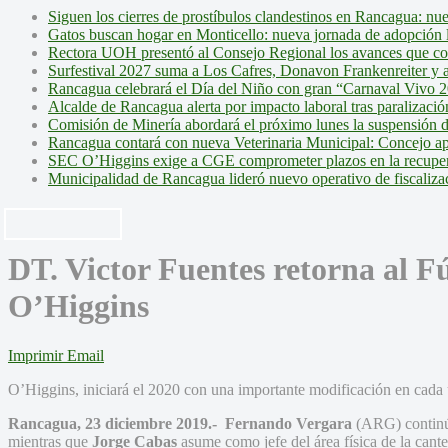
Siguen los cierres de prostíbulos clandestinos en Rancagua: nu
Gatos buscan hogar en Monticello: nueva jornada de adopción l
Rectora UOH presentó al Consejo Regional los avances que cons
Surfestival 2027 suma a Los Cafres, Donavon Frankenreiter y ar
Rancagua celebrará el Día del Niño con gran “Carnaval Vivo 2
Alcalde de Rancagua alerta por impacto laboral tras paralizac
Comisión de Minería abordará el próximo lunes la suspensión 
Rancagua contará con nueva Veterinaria Municipal: Concejo ap
SEC O’Higgins exige a CGE comprometer plazos en la recupera
Municipalidad de Rancagua lideró nuevo operativo de fiscalizac
DT. Victor Fuentes retorna al F
O’Higgins
Imprimir
Email
O’Higgins, iniciará el 2020 con una importante modificación en cada un
Rancagua, 23 diciembre 2019.- Fernando Vergara
(ARG) continú
mientras que
Jorge Cabas
asume como jefe del área física de la cant