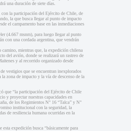
rá una duración de siete días.
con la participación del Ejército de Chile, de
ndo, la que busca llegar al punto de impacto
desde el campamento base en las inmediaciones
ler (4.667 msnm), para luego llegar al punto
arán con una cordada argentina, que vendrán
 camino, mientras que, la expedición chilena
to del avión, donde se realizará un rastreo de
Maitenes y al recorrido organizado desde
o de vestigios que se encuentran inexplorados
 la zona de impacto y la vía de descenso de la
ó que “la participación del Ejército de Chile
vicio y proyectar nuestras capacidades en
taña, de los Regimientos N° 16 “Talca” y N°
omiso institucional con la seguridad, la
ndas de resiliencia humana ocurridas en la
que esta expedición busca “básicamente para