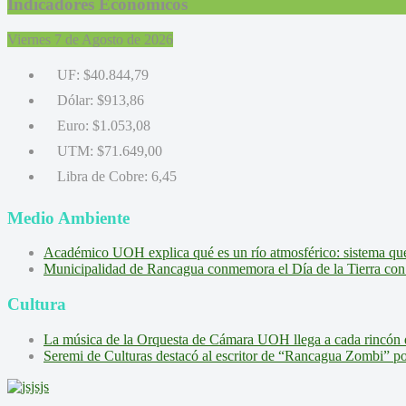
Indicadores Económicos
Viernes 7 de Agosto de 2026
UF:
$40.844,79
Dólar:
$913,86
Euro:
$1.053,08
UTM:
$71.649,00
Libra de Cobre:
6,45
Medio Ambiente
Académico UOH explica qué es un río atmosférico: sistema que l
Municipalidad de Rancagua conmemora el Día de la Tierra con 
Cultura
La música de la Orquesta de Cámara UOH llega a cada rincón 
Seremi de Culturas destacó al escritor de “Rancagua Zombi” por s