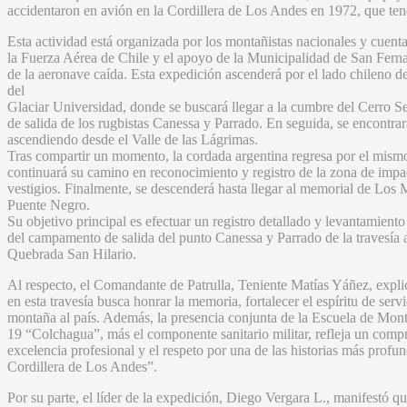
accidentaron en avión en la Cordillera de Los Andes en 1972, que tend
Esta actividad está organizada por los montañistas nacionales y cuenta 
la Fuerza Aérea de Chile y el apoyo de la Municipalidad de San Ferna
de la aeronave caída. Esta expedición ascenderá por el lado chileno 
del
Glaciar Universidad, donde se buscará llegar a la cumbre del Cerro Se
de salida de los rugbistas Canessa y Parrado. En seguida, se encontr
ascendiendo desde el Valle de las Lágrimas.
Tras compartir un momento, la cordada argentina regresa por el mismo
continuará su camino en reconocimiento y registro de la zona de impac
vestigios. Finalmente, se descenderá hasta llegar al memorial de Los 
Puente Negro.
Su objetivo principal es efectuar un registro detallado y levantamient
del campamento de salida del punto Canessa y Parrado de la travesía a
Quebrada San Hilario.
Al respecto, el Comandante de Patrulla, Teniente Matías Yáñez, explic
en esta travesía busca honrar la memoria, fortalecer el espíritu de ser
montaña al país. Además, la presencia conjunta de la Escuela de Mon
19 “Colchagua”, más el componente sanitario militar, refleja un compr
excelencia profesional y el respeto por una de las historias más profu
Cordillera de Los Andes”.
Por su parte, el líder de la expedición, Diego Vergara L., manifestó 