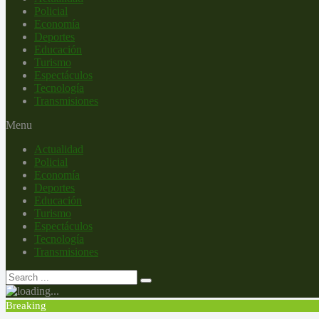
Policial
Economía
Deportes
Educación
Turismo
Espectáculos
Tecnología
Transmisiones
Menu
Actualidad
Policial
Economía
Deportes
Educación
Turismo
Espectáculos
Tecnología
Transmisiones
Breaking