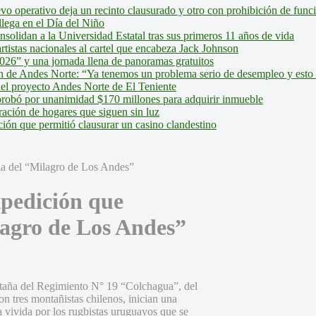
evo operativo deja un recinto clausurado y otro con prohibición de fun
lega en el Día del Niño
olidan a la Universidad Estatal tras sus primeros 11 años de vida
tistas nacionales al cartel que encabeza Jack Johnson
026” y una jornada llena de panoramas gratuitos
ión de Andes Norte: “Ya tenemos un problema serio de desempleo y esto
del proyecto Andes Norte de El Teniente
robó por unanimidad $170 millones para adquirir inmueble
ción de hogares que siguen sin luz
ión que permitió clausurar un casino clandestino
xpedición que
lagro de Los Andes”
ontaña del Regimiento N° 19 “Colchagua”, del
 tres montañistas chilenos, inician una
ya vivida por los rugbistas uruguayos que se