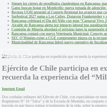
Siguen los cierres de prostíbulos clandestinos en Rancagua: nu
Gatos buscan hogar en Monticello: nueva jornada de adopción l
Rectora UOH presentó al Consejo Regional los avances que cons
Surfestival 2027 suma a Los Cafres, Donavon Frankenreiter y ar
Rancagua celebrará el Día del Niño con gran “Carnaval Vivo 2
Alcalde de Rancagua alerta por impacto laboral tras paralizac
Comisión de Minería abordará el próximo lunes la suspensión 
Rancagua contará con nueva Veterinaria Municipal: Concejo ap
SEC O’Higgins exige a CGE comprometer plazos en la recupera
Municipalidad de Rancagua lideró nuevo operativo de fiscalizac
Ejército de Chile participa en e
recuerda la experiencia del “Mi
Imprimir
Email
Dos cordadas militares del Ejército de Chile, con especialistas en m
Regimiento N° 16 “Talca” y de la Escuela de Montaña, en conjunto con
travesía en que busca realzar el testimonio de la vida, sobre la epope