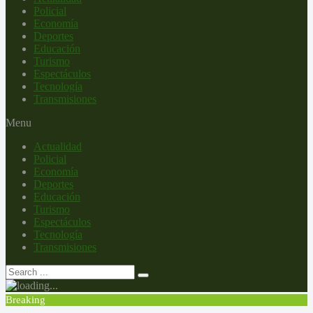
Policial
Economía
Deportes
Educación
Turismo
Espectáculos
Tecnología
Transmisiones
Menu
Actualidad
Policial
Economía
Deportes
Educación
Turismo
Espectáculos
Tecnología
Transmisiones
Breaking