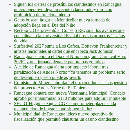
Siguen los cierres de prostíbulos clandestinos en Rancagua:
nuevo operativo deja un recinto clausurado y otro con
prohibición de funcionamiento
Gatos buscan hogar en Monticello: nueva jornada de
adopción llega en el Día del Niño
Rectora UOH presentó al Consejo Regional los avances que
consolidan a la Universidad Estatal tras sus primeros 11 años
de vida
Surfestival 2027 suma a Los Cafres, Donavon Frankenreiter y
artistas nacionales al cartel que encabeza Jack Johnson
Rancagua celebrará el Día del Niño con gran “Carnaval Vivo
2026” y una jornada llena de panoramas gratuitos
Alcalde de Rancagua alerta por impacto laboral tras
paralización de Andes Norte: “Ya tenemos un problema serio
de desempleo y esto puede agravarlo
Comisión de Minería abordará el próximo lunes la suspensión
del proyecto Andes Norte de El Teniente
Rancagua contará con nueva Veterinaria Municipal: Concejo
aprobó por unanimidad $170 millones para adquirir inmueble
SEC O’Higgins exige a CGE comprometer plazos en la
recuperación de hogares que siguen sin luz
Municipalidad de Rancagua lideró nuevo operativo de
fiscalización que permitió clausurar un casino clandestino