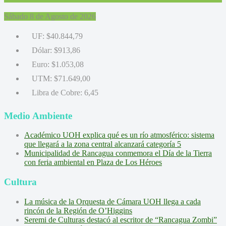
Sábado 8 de Agosto de 2026
UF:
$40.844,79
Dólar:
$913,86
Euro:
$1.053,08
UTM:
$71.649,00
Libra de Cobre:
6,45
Medio Ambiente
Académico UOH explica qué es un río atmosférico: sistema
que llegará a la zona central alcanzará categoría 5
Municipalidad de Rancagua conmemora el Día de la Tierra
con feria ambiental en Plaza de Los Héroes
Cultura
La música de la Orquesta de Cámara UOH llega a cada
rincón de la Región de O’Higgins
Seremi de Culturas destacó al escritor de “Rancagua Zombi”