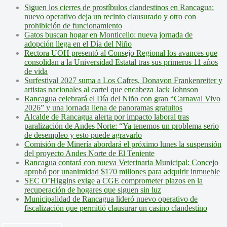
Siguen los cierres de prostíbulos clandestinos en Rancagua:
nuevo operativo deja un recinto clausurado y otro con
prohibición de funcionamiento
Gatos buscan hogar en Monticello: nueva jornada de
adopción llega en el Día del Niño
Rectora UOH presentó al Consejo Regional los avances que
consolidan a la Universidad Estatal tras sus primeros 11 años
de vida
Surfestival 2027 suma a Los Cafres, Donavon Frankenreiter y
artistas nacionales al cartel que encabeza Jack Johnson
Rancagua celebrará el Día del Niño con gran “Carnaval Vivo
2026” y una jornada llena de panoramas gratuitos
Alcalde de Rancagua alerta por impacto laboral tras
paralización de Andes Norte: “Ya tenemos un problema serio
de desempleo y esto puede agravarlo
Comisión de Minería abordará el próximo lunes la suspensión
del proyecto Andes Norte de El Teniente
Rancagua contará con nueva Veterinaria Municipal: Concejo
aprobó por unanimidad $170 millones para adquirir inmueble
SEC O’Higgins exige a CGE comprometer plazos en la
recuperación de hogares que siguen sin luz
Municipalidad de Rancagua lideró nuevo operativo de
fiscalización que permitió clausurar un casino clandestino