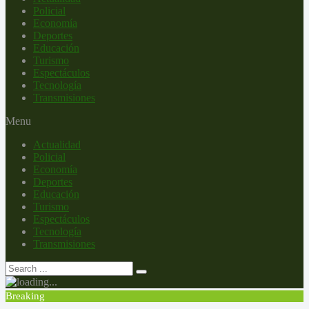
Policial
Economía
Deportes
Educación
Turismo
Espectáculos
Tecnología
Transmisiones
Menu
Actualidad
Policial
Economía
Deportes
Educación
Turismo
Espectáculos
Tecnología
Transmisiones
Breaking