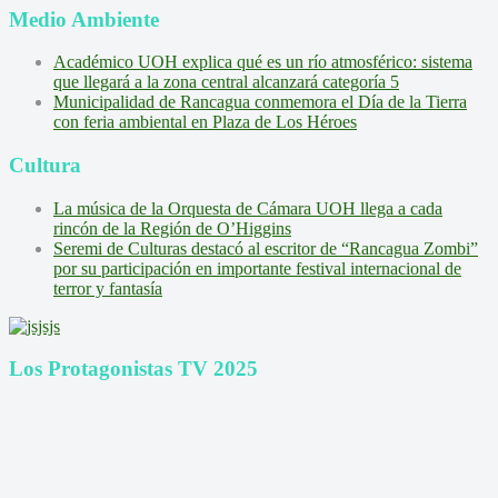
Medio Ambiente
Académico UOH explica qué es un río atmosférico: sistema
que llegará a la zona central alcanzará categoría 5
Municipalidad de Rancagua conmemora el Día de la Tierra
con feria ambiental en Plaza de Los Héroes
Cultura
La música de la Orquesta de Cámara UOH llega a cada
rincón de la Región de O’Higgins
Seremi de Culturas destacó al escritor de “Rancagua Zombi”
por su participación en importante festival internacional de
terror y fantasía
Los Protagonistas TV 2025