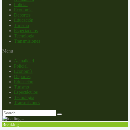
Policial
Economía
Deportes
Educación
Turismo
Espectáculos
Tecnología
Transmisiones
Menu
Actualidad
Policial
Economía
Deportes
Educación
Turismo
Espectáculos
Tecnología
Transmisiones
Breaking