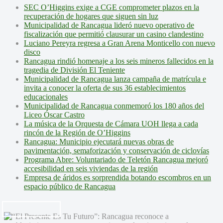
SEC O’Higgins exige a CGE comprometer plazos en la
recuperación de hogares que siguen sin luz
Municipalidad de Rancagua lideró nuevo operativo de
fiscalización que permitió clausurar un casino clandestino
Luciano Pereyra regresa a Gran Arena Monticello con nuevo
disco
Rancagua rindió homenaje a los seis mineros fallecidos en la
tragedia de División El Teniente
Municipalidad de Rancagua lanza campaña de matrícula e
invita a conocer la oferta de sus 36 establecimientos
educacionales
Municipalidad de Rancagua conmemoró los 180 años del
Liceo Óscar Castro
La música de la Orquesta de Cámara UOH llega a cada
rincón de la Región de O’Higgins
Rancagua: Municipio ejecutará nuevas obras de
pavimentación, semaforización y conservación de ciclovías
Programa Abre: Voluntariado de Teletón Rancagua mejoró
accesibilidad en seis viviendas de la región
Empresa de áridos es sorprendida botando escombros en un
espacio público de Rancagua