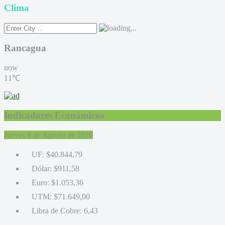
Clima
Rancagua
now
11℃
Indicadores Económicos
Jueves 6 de Agosto de 2026
UF:
$40.844,79
Dólar:
$911,58
Euro:
$1.053,36
UTM:
$71.649,00
Libra de Cobre:
6,43