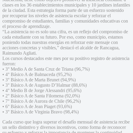
clases en los 36 establecimientos municipales y 10 jardines infantiles
de la ciudad. Esta estrategia forma parte de un esfuerzo sostenido
por recuperar los niveles de asistencia escolar y reforzar el
compromiso de estudiantes, familias y comunidades educativas con
el proceso de aprendizaje.
“La asistencia no es solo una cifra, es un reflejo del compromiso de
cada estudiante con su futuro. Por eso, como municipio, estamos
poniendo todas nuestras energías en reforzar este mensaje con
acciones concretas y visibles,” destacó el alcalde de Rancagua,
Raimundo Agliati.
Los cursos destacados este mes por su positivo registro de asistencia
fueron:
• 3° Medio A de Santa Cruz de Triana (96,7%)
• 4° Básico A de Balmaceda (95,2%)
• 3° Básico A de Marta Brunet (94,9%)
• 3° Básico A de Augusto D’Halmar (88,6%)
• 4° Medio B de Jorge Alessandri (95,6%)
• 2° Básico A de Santa Filomena (92,0%)
• 7° Básico A de Aurora de Chile (96,2%)
• 6° Básico A de Jean Piaget (93,6%)
• 3° Básico A de Virginia Bravo (98,4%)
Cada curso que logra superar el desafío mensual de asistencia recibe
un sello distintivo y diversos incentivos, como forma de reconocer
su esfuerzo y reforzar la importancia de mantener la continuidad