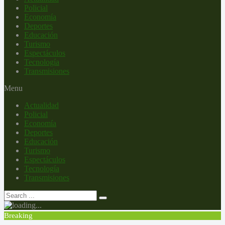
Policial
Economía
Deportes
Educación
Turismo
Espectáculos
Tecnología
Transmisiones
Menu
Actualidad
Policial
Economía
Deportes
Educación
Turismo
Espectáculos
Tecnología
Transmisiones
Breaking