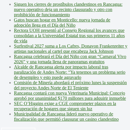
Siguen los cierres de prostíbulos clandestinos en Rancagua:
nuevo operativo deja un recinto clausurado y otro con
prohibición de funcionamiento
Gatos buscan hogar en Monticello: nueva jornada de
adopción llega en el Día del Niño
Rectora UOH presentó al Consejo Regional los avances que
consolidan a la Universidad Estatal tras sus primeros 11 años
de vida
Surfestival 2027 suma a Los Cafres, Donavon Frankenreiter y
artistas nacionales al cartel que encabeza Jack Johnson
Rancagua celebrará el Día del Niño con gran “Carnaval Vivo
2026” y una jornada llena de panoramas gratuitos
Alcalde de Rancagua alerta por impacto laboral tras
paralización de Andes Norte: “Ya tenemos un problema serio
de desempleo y esto puede agravarlo
Comisión de Minería abordará el próximo lunes la suspensión
del proyecto Andes Norte de El Teniente
Rancagua contará con nueva Veterinaria Municipal: Concejo
aprobó por unanimidad $170 millones para adquirir inmueble
SEC O’Higgins exige a CGE comprometer plazos en la
recuperación de hogares que siguen sin luz
Municipalidad de Rancagua lideró nuevo operativo de
fiscalización que permitió clausurar un casino clandestino