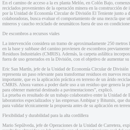
En el camino de acceso a la ex planta Melón, en Colón Bajo, comenzó
reciclados provenientes de la operación minera en la construcción de in
por la Unidad de Economía Circular de División El Teniente junto a di
colaboradoras, busca evaluar el comportamiento de una mezcla que ut
mineros y caucho reciclado de neumáticos fuera de uso en condiciones
De escombros a recursos viales
La intervención considera un tramo de aproximadamente 250 metros li
en la base y subbase del camino provienen de escombros previamente
Residuos Industriales (CMRIS). Además, la carpeta asfáltica incorpor
fuera de uso generados en la División, con el objetivo de aumentar su 
Eric San Martín, jefe de la Unidad de Economía Circular de División E
representa un paso relevante para transformar residuos en nuevos rec
importante, que es la aplicación práctica en terreno de un árido recic
CMRIS. Ahora vamos a poder darle uso a un residuo que genera la prop
para obtener material destinado a pavimentaciones”, explicó.
La prueba es resultado de un trabajo colaborativo entre la Unidad de 
laboratorios especializados y las empresas Ambipar y Bitumix, que du
para validar técnicamente la propuesta antes de su aplicación en terren
Flexibilidad y durabilidad para la alta cordillera
Mario Sepúlveda, jefe de Operaciones de la Unidad de Carretera, expli