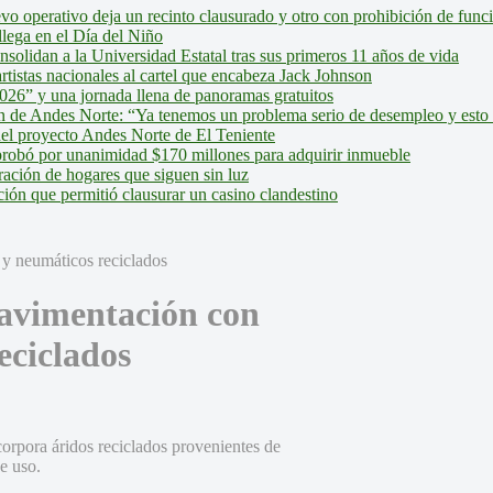
evo operativo deja un recinto clausurado y otro con prohibición de fun
lega en el Día del Niño
olidan a la Universidad Estatal tras sus primeros 11 años de vida
tistas nacionales al cartel que encabeza Jack Johnson
026” y una jornada llena de panoramas gratuitos
ión de Andes Norte: “Ya tenemos un problema serio de desempleo y esto
del proyecto Andes Norte de El Teniente
robó por unanimidad $170 millones para adquirir inmueble
ción de hogares que siguen sin luz
ión que permitió clausurar un casino clandestino
pavimentación con
eciclados
orpora áridos reciclados provenientes de
e uso.