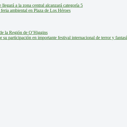
legará a la zona central alcanzará categoría 5
feria ambiental en Plaza de Los Héroes
de la Región de O’Higgins
u participación en importante festival internacional de terror y fantas