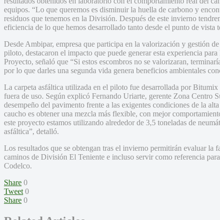
resultados obtenidos en laboratorio con el comportamiento real del cami
equipos. “Lo que queremos es disminuir la huella de carbono y encontra
residuos que tenemos en la División. Después de este invierno tendrem
eficiencia de lo que hemos desarrollado tanto desde el punto de vista 
Desde Ambipar, empresa que participa en la valorización y gestión de l
piloto, destacaron el impacto que puede generar esta experiencia para
Proyecto, señaló que “Si estos escombros no se valorizaran, terminaría
por lo que darles una segunda vida genera beneficios ambientales con
La carpeta asfáltica utilizada en el piloto fue desarrollada por Bitum
fuera de uso. Según explicó Fernando Uriarte, gerente Zona Centro Su
desempeño del pavimento frente a las exigentes condiciones de la alta
caucho es obtener una mezcla más flexible, con mejor comportamiento f
este proyecto estamos utilizando alrededor de 3,5 toneladas de neumát
asfáltica”, detalló.
Los resultados que se obtengan tras el invierno permitirán evaluar la fa
caminos de División El Teniente e incluso servir como referencia para i
Codelco.
Share
0
Tweet
0
Share
0