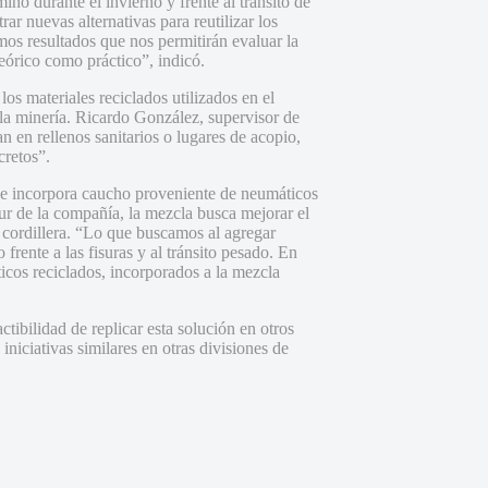
no durante el invierno y frente al tránsito de
r nuevas alternativas para reutilizar los
os resultados que nos permitirán evaluar la
teórico como práctico”, indicó.
os materiales reciclados utilizados en el
 la minería. Ricardo González, supervisor de
n en rellenos sanitarios o lugares de acopio,
cretos”.
ix e incorpora caucho proveniente de neumáticos
r de la compañía, la mezcla busca mejorar el
 cordillera. “Lo que buscamos al agregar
rente a las fisuras y al tránsito pesado. En
icos reciclados, incorporados a la mezcla
ctibilidad de replicar esta solución en otros
niciativas similares en otras divisiones de