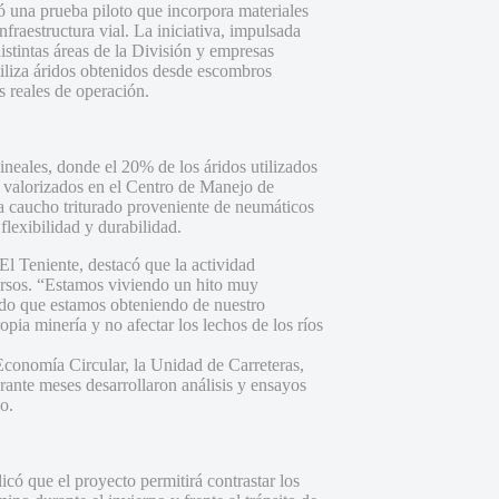
 una prueba piloto que incorpora materiales
fraestructura vial. La iniciativa, impulsada
stintas áreas de la División y empresas
iliza áridos obtenidos desde escombros
 reales de operación.
neales, donde el 20% de los áridos utilizados
 valorizados en el Centro de Manejo de
a caucho triturado proveniente de neumáticos
flexibilidad y durabilidad.
l Teniente, destacó que la actividad
ursos. “Estamos viviendo un hito muy
lado que estamos obteniendo de nuestro
ia minería y no afectar los lechos de los ríos
Economía Circular, la Unidad de Carreteras,
rante meses desarrollaron análisis y ensayos
o.
có que el proyecto permitirá contrastar los