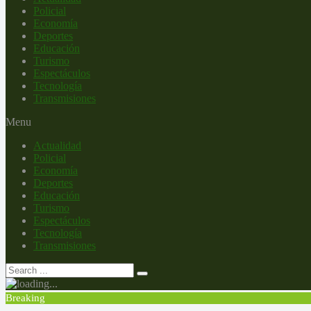
Policial
Economía
Deportes
Educación
Turismo
Espectáculos
Tecnología
Transmisiones
Menu
Actualidad
Policial
Economía
Deportes
Educación
Turismo
Espectáculos
Tecnología
Transmisiones
Breaking