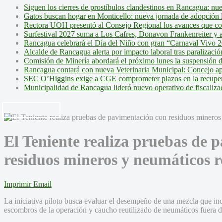
Siguen los cierres de prostíbulos clandestinos en Rancagua: nu
Gatos buscan hogar en Monticello: nueva jornada de adopción l
Rectora UOH presentó al Consejo Regional los avances que cons
Surfestival 2027 suma a Los Cafres, Donavon Frankenreiter y ar
Rancagua celebrará el Día del Niño con gran “Carnaval Vivo 2
Alcalde de Rancagua alerta por impacto laboral tras paralizac
Comisión de Minería abordará el próximo lunes la suspensión 
Rancagua contará con nueva Veterinaria Municipal: Concejo ap
SEC O’Higgins exige a CGE comprometer plazos en la recupera
Municipalidad de Rancagua lideró nuevo operativo de fiscalizac
El Teniente realiza pruebas de 
residuos mineros y neumáticos r
Imprimir
Email
La iniciativa piloto busca evaluar el desempeño de una mezcla que inc
escombros de la operación y caucho reutilizado de neumáticos fuera d