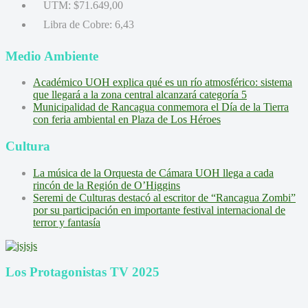
UTM:
$71.649,00
Libra de Cobre:
6,43
Medio Ambiente
Académico UOH explica qué es un río atmosférico: sistema
que llegará a la zona central alcanzará categoría 5
Municipalidad de Rancagua conmemora el Día de la Tierra
con feria ambiental en Plaza de Los Héroes
Cultura
La música de la Orquesta de Cámara UOH llega a cada
rincón de la Región de O’Higgins
Seremi de Culturas destacó al escritor de “Rancagua Zombi”
por su participación en importante festival internacional de
terror y fantasía
Los Protagonistas TV 2025