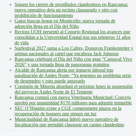
Siguen los cierres de prostíbulos clandestinos en Rancagua:
nuevo operativo deja un recinto clausurado y otro con
prohibición de funcionamiento
Gatos buscan hogar en Monticello: nueva jornada de
adopción llega en el Día del Niño
Rectora UOH presentó al Consejo Regional los avances que
consolidan a la Universidad Estatal tras sus primeros 11 años
de vida
Surfestival 2027 suma a Los Cafres, Donavon Frankenreiter y
artistas nacionales al cartel que encabeza Jack Johnson
Rancagua celebrará el Día del Niño con gran “Carnaval Vivo
2026” y una jornada llena de panoramas gratuitos
Alcalde de Rancagua alerta por impacto laboral tras
paralización de Andes Norte: “Ya tenemos un problema serio
de desempleo y esto puede agravarlo
Comisión de Minería abordará el próximo lunes la suspensión
del proyecto Andes Norte de El Teniente
Rancagua contará con nueva Veterinaria Municipal: Concejo
aprobó por unanimidad $170 millones para adquirir inmueble
SEC O’Higgins exige a CGE comprometer plazos en la
recuperación de hogares que siguen sin luz
Municipalidad de Rancagua lideró nuevo operativo de
fiscalización que permitió clausurar un casino clandestino