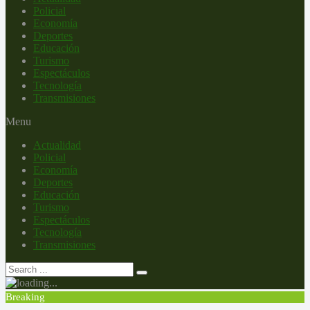
Policial
Economía
Deportes
Educación
Turismo
Espectáculos
Tecnología
Transmisiones
Menu
Actualidad
Policial
Economía
Deportes
Educación
Turismo
Espectáculos
Tecnología
Transmisiones
Breaking