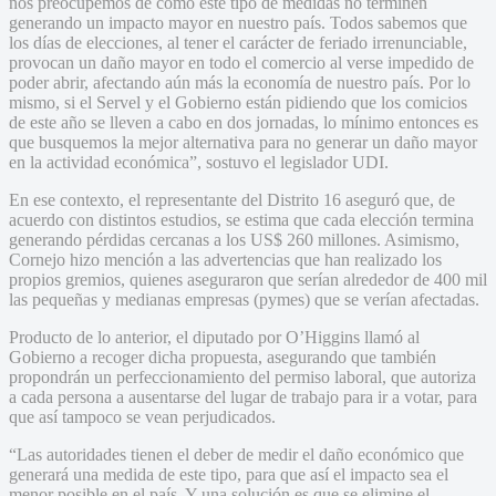
nos preocupemos de cómo este tipo de medidas no terminen
generando un impacto mayor en nuestro país. Todos sabemos que
los días de elecciones, al tener el carácter de feriado irrenunciable,
provocan un daño mayor en todo el comercio al verse impedido de
poder abrir, afectando aún más la economía de nuestro país. Por lo
mismo, si el Servel y el Gobierno están pidiendo que los comicios
de este año se lleven a cabo en dos jornadas, lo mínimo entonces es
que busquemos la mejor alternativa para no generar un daño mayor
en la actividad económica”, sostuvo el legislador UDI.
En ese contexto, el representante del Distrito 16 aseguró que, de
acuerdo con distintos estudios, se estima que cada elección termina
generando pérdidas cercanas a los US$ 260 millones. Asimismo,
Cornejo hizo mención a las advertencias que han realizado los
propios gremios, quienes aseguraron que serían alrededor de 400 mil
las pequeñas y medianas empresas (pymes) que se verían afectadas.
Producto de lo anterior, el diputado por O’Higgins llamó al
Gobierno a recoger dicha propuesta, asegurando que también
propondrán un perfeccionamiento del permiso laboral, que autoriza
a cada persona a ausentarse del lugar de trabajo para ir a votar, para
que así tampoco se vean perjudicados.
“Las autoridades tienen el deber de medir el daño económico que
generará una medida de este tipo, para que así el impacto sea el
menor posible en el país. Y una solución es que se elimine el