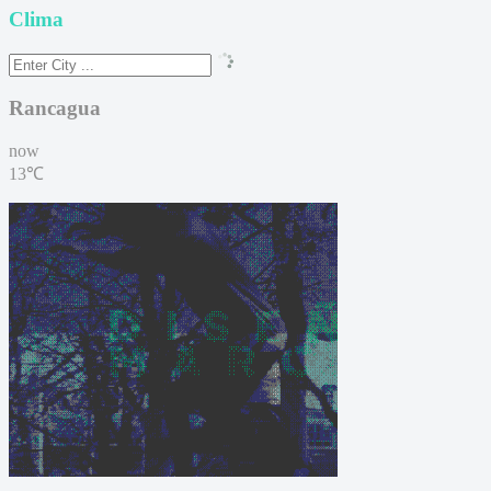
Clima
Rancagua
now
13℃