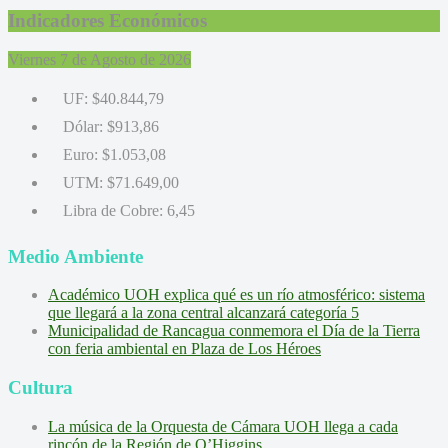
Indicadores Económicos
Viernes 7 de Agosto de 2026
UF:
$40.844,79
Dólar:
$913,86
Euro:
$1.053,08
UTM:
$71.649,00
Libra de Cobre:
6,45
Medio Ambiente
Académico UOH explica qué es un río atmosférico: sistema
que llegará a la zona central alcanzará categoría 5
Municipalidad de Rancagua conmemora el Día de la Tierra
con feria ambiental en Plaza de Los Héroes
Cultura
La música de la Orquesta de Cámara UOH llega a cada
rincón de la Región de O’Higgins