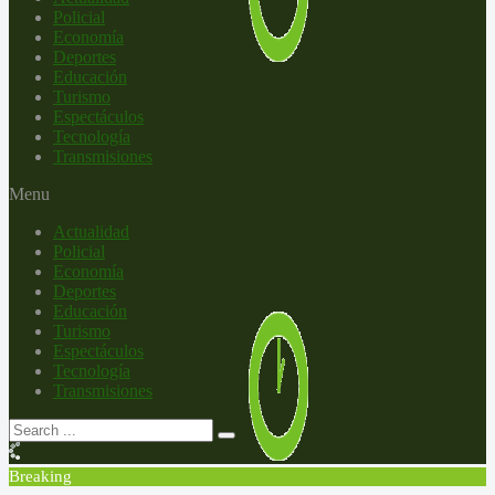
Policial
Economía
Deportes
Educación
Turismo
Espectáculos
Tecnología
Transmisiones
Menu
Actualidad
Policial
Economía
Deportes
Educación
Turismo
Espectáculos
Tecnología
Transmisiones
Breaking