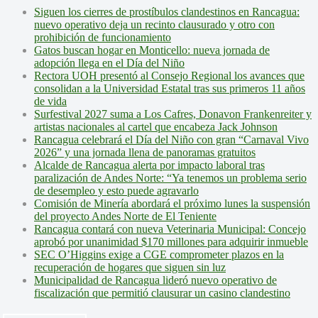
Siguen los cierres de prostíbulos clandestinos en Rancagua:
nuevo operativo deja un recinto clausurado y otro con
prohibición de funcionamiento
Gatos buscan hogar en Monticello: nueva jornada de
adopción llega en el Día del Niño
Rectora UOH presentó al Consejo Regional los avances que
consolidan a la Universidad Estatal tras sus primeros 11 años
de vida
Surfestival 2027 suma a Los Cafres, Donavon Frankenreiter y
artistas nacionales al cartel que encabeza Jack Johnson
Rancagua celebrará el Día del Niño con gran “Carnaval Vivo
2026” y una jornada llena de panoramas gratuitos
Alcalde de Rancagua alerta por impacto laboral tras
paralización de Andes Norte: “Ya tenemos un problema serio
de desempleo y esto puede agravarlo
Comisión de Minería abordará el próximo lunes la suspensión
del proyecto Andes Norte de El Teniente
Rancagua contará con nueva Veterinaria Municipal: Concejo
aprobó por unanimidad $170 millones para adquirir inmueble
SEC O’Higgins exige a CGE comprometer plazos en la
recuperación de hogares que siguen sin luz
Municipalidad de Rancagua lideró nuevo operativo de
fiscalización que permitió clausurar un casino clandestino