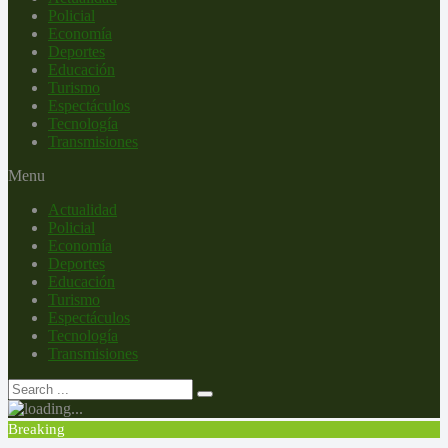
Policial
Economía
Deportes
Educación
Turismo
Espectáculos
Tecnología
Transmisiones
Menu
Actualidad
Policial
Economía
Deportes
Educación
Turismo
Espectáculos
Tecnología
Transmisiones
Breaking