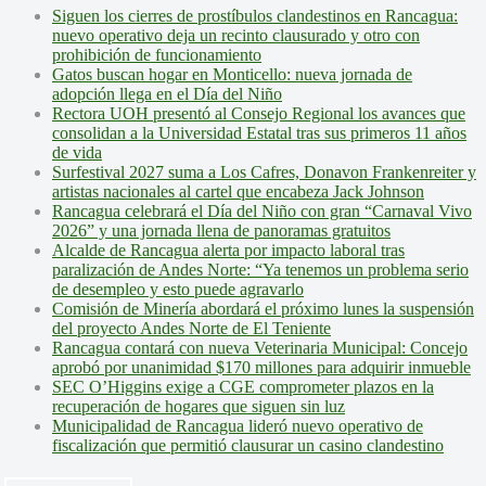
Siguen los cierres de prostíbulos clandestinos en Rancagua:
nuevo operativo deja un recinto clausurado y otro con
prohibición de funcionamiento
Gatos buscan hogar en Monticello: nueva jornada de
adopción llega en el Día del Niño
Rectora UOH presentó al Consejo Regional los avances que
consolidan a la Universidad Estatal tras sus primeros 11 años
de vida
Surfestival 2027 suma a Los Cafres, Donavon Frankenreiter y
artistas nacionales al cartel que encabeza Jack Johnson
Rancagua celebrará el Día del Niño con gran “Carnaval Vivo
2026” y una jornada llena de panoramas gratuitos
Alcalde de Rancagua alerta por impacto laboral tras
paralización de Andes Norte: “Ya tenemos un problema serio
de desempleo y esto puede agravarlo
Comisión de Minería abordará el próximo lunes la suspensión
del proyecto Andes Norte de El Teniente
Rancagua contará con nueva Veterinaria Municipal: Concejo
aprobó por unanimidad $170 millones para adquirir inmueble
SEC O’Higgins exige a CGE comprometer plazos en la
recuperación de hogares que siguen sin luz
Municipalidad de Rancagua lideró nuevo operativo de
fiscalización que permitió clausurar un casino clandestino