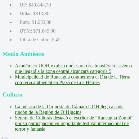
UF:
$40.844,79
Dólar:
$913,86
Euro:
$1.053,08
UTM:
$71.649,00
Libra de Cobre:
6,45
Medio Ambiente
Académico UOH explica qué es un río atmosférico: sistema
que llegará a la zona central alcanzará categoría 5
Municipalidad de Rancagua conmemora el Día de la Tierra
con feria ambiental en Plaza de Los Héroes
Cultura
La música de la Orquesta de Cámara UOH llega a cada
rincón de la Región de O’Higgins
Seremi de Culturas destacó al escritor de “Rancagua Zombi”
por su participación en importante festival internacional de
terror y fantasía