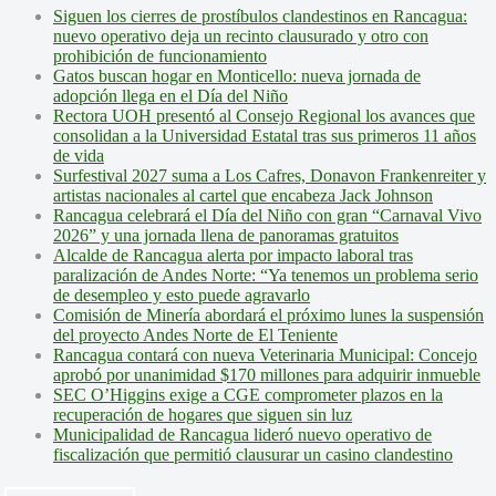
Siguen los cierres de prostíbulos clandestinos en Rancagua:
nuevo operativo deja un recinto clausurado y otro con
prohibición de funcionamiento
Gatos buscan hogar en Monticello: nueva jornada de
adopción llega en el Día del Niño
Rectora UOH presentó al Consejo Regional los avances que
consolidan a la Universidad Estatal tras sus primeros 11 años
de vida
Surfestival 2027 suma a Los Cafres, Donavon Frankenreiter y
artistas nacionales al cartel que encabeza Jack Johnson
Rancagua celebrará el Día del Niño con gran “Carnaval Vivo
2026” y una jornada llena de panoramas gratuitos
Alcalde de Rancagua alerta por impacto laboral tras
paralización de Andes Norte: “Ya tenemos un problema serio
de desempleo y esto puede agravarlo
Comisión de Minería abordará el próximo lunes la suspensión
del proyecto Andes Norte de El Teniente
Rancagua contará con nueva Veterinaria Municipal: Concejo
aprobó por unanimidad $170 millones para adquirir inmueble
SEC O’Higgins exige a CGE comprometer plazos en la
recuperación de hogares que siguen sin luz
Municipalidad de Rancagua lideró nuevo operativo de
fiscalización que permitió clausurar un casino clandestino