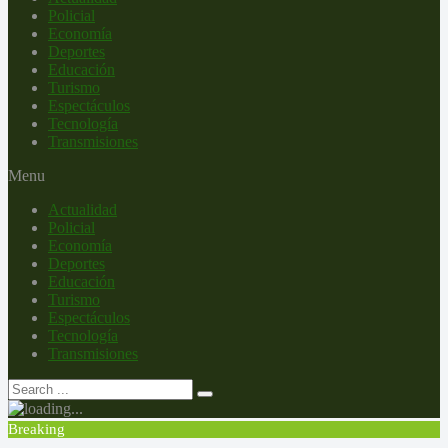
Policial
Economía
Deportes
Educación
Turismo
Espectáculos
Tecnología
Transmisiones
Menu
Actualidad
Policial
Economía
Deportes
Educación
Turismo
Espectáculos
Tecnología
Transmisiones
Breaking