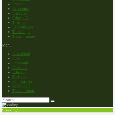
Policial
Economía
Deportes
Educación
Turismo
Espectáculos
Tecnología
Transmisiones
Menu
Actualidad
Policial
Economía
Deportes
Educación
Turismo
Espectáculos
Tecnología
Transmisiones
Breaking