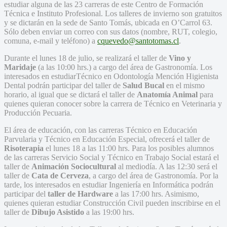
estudiar alguna de las 23 carreras de este Centro de Formación
Técnica e Instituto Profesional. Los talleres de invierno son gratuitos
y se dictarán en la sede de Santo Tomás, ubicada en O’Carrol 63.
Sólo deben enviar un correo con sus datos (nombre, RUT, colegio,
comuna, e-mail y teléfono) a
cquevedo@santotomas.cl
.
Durante el lunes 18 de julio, se realizará el taller de
Vino y
Maridaje
(a las 10:00 hrs.) a cargo del área de Gastronomía. Los
interesados en estudiarTécnico en Odontología Mención Higienista
Dental podrán participar del taller de
Salud Bucal
en el mismo
horario, al igual que se dictará el taller de
Anatomía Animal
para
quienes quieran conocer sobre la carrera de Técnico en Veterinaria y
Producción Pecuaria.
El área de educación, con las carreras Técnico en Educación
Parvularia y Técnico en Educación Especial, ofrecerá el taller de
Risoterapia
el lunes 18 a las 11:00 hrs. Para los posibles alumnos
de las carreras Servicio Social y Técnico en Trabajo Social estará el
taller de
Animación Sociocultural
al mediodía. A las 12:30 será el
taller de
Cata de Cerveza
, a cargo del área de Gastronomía. Por la
tarde, los interesados en estudiar Ingeniería en Informática podrán
participar del
taller de Hardware
a las 17:00 hrs. Asimismo,
quienes quieran estudiar Construcción Civil pueden inscribirse en el
taller de
Dibujo Asistido
a las 19:00 hrs.