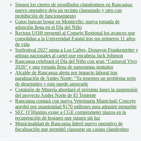
Siguen los cierres de prostíbulos clandestinos en Rancagua:
nuevo operativo deja un recinto clausurado y otro con
prohibición de funcionamiento
Gatos buscan hogar en Monticello: nueva jornada de
adopción llega en el Día del Niño
Rectora UOH presentó al Consejo Regional los avances que
consolidan a la Universidad Estatal tras sus primeros 11 años
de vida
Surfestival 2027 suma a Los Cafres, Donavon Frankenreiter y
artistas nacionales al cartel que encabeza Jack Johnson
Rancagua celebrará el Día del Niño con gran “Carnaval Vivo
2026” y una jornada llena de panoramas gratuitos
Alcalde de Rancagua alerta por impacto laboral tras
paralización de Andes Norte: “Ya tenemos un problema serio
de desempleo y esto puede agravarlo
Comisión de Minería abordará el próximo lunes la suspensión
del proyecto Andes Norte de El Teniente
Rancagua contará con nueva Veterinaria Municipal: Concejo
aprobó por unanimidad $170 millones para adquirir inmueble
SEC O’Higgins exige a CGE comprometer plazos en la
recuperación de hogares que siguen sin luz
Municipalidad de Rancagua lideró nuevo operativo de
fiscalización que permitió clausurar un casino clandestino