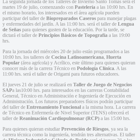
La segunda jornada de los Talleres de Invierno Santo Tomás será el
martes 19 de julio, comenzando con
Pastelería
a las 10:00 hrs. En
el mismo horario, los interesados en el área agrícola pueden
participar del taller de
Biopreparados Caseros
para manejar plagas
y enfermedades del jardín. A las 11:00 hrs. será el taller de
Lengua
de Señas
para quienes gusten de la educación. Por la tarde, se
dictará el taller de
Principios Básicos de Topografía
a las 19:00
hrs.
Para la jornada del miércoles 20 de julio están programados a las
10:00 hrs. los talleres de
Cocina Latinoamericana
,
Huerta
Popular
(área agrícola) y Acrílico, este último para quienes quieran
conocer más de la carrera Técnico en
Podología Clínica
. A las
11:00 hrs. será el taller de Origami para futuros educadores.
El jueves 21 de julio se realizará en
Taller de Juego de Negocios
SAP
a las10:00 hrs. para interesados en las carreras Contabilidad
General, Técnico en Administración e Ingeniería de Ejecución en
Administración. Los futuros preparadores físicos podrán participar
del taller de
Entrenamiento Funcional
a la misma hora. La carrera
de Técnico en Enfermería de Nivel Superior (TENS) ofrecerá el
taller de
Reanimación Cardiopulmonar (RCP)
a las 15:00 hrs.
Para quienes quieran estudiar
Prevención de Riesgos
, ya sea la
carrera técnica como la ingeniería, tendrán tres alternativas. El taller