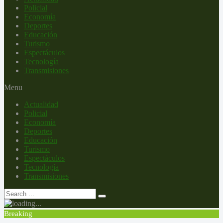
Policial
Economía
Deportes
Educación
Turismo
Espectáculos
Tecnología
Transmisiones
Menu
Actualidad
Policial
Economía
Deportes
Educación
Turismo
Espectáculos
Tecnología
Transmisiones
Breaking