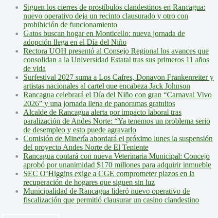
Siguen los cierres de prostíbulos clandestinos en Rancagua:
nuevo operativo deja un recinto clausurado y otro con
prohibición de funcionamiento
Gatos buscan hogar en Monticello: nueva jornada de
adopción llega en el Día del Niño
Rectora UOH presentó al Consejo Regional los avances que
consolidan a la Universidad Estatal tras sus primeros 11 años
de vida
Surfestival 2027 suma a Los Cafres, Donavon Frankenreiter y
artistas nacionales al cartel que encabeza Jack Johnson
Rancagua celebrará el Día del Niño con gran “Carnaval Vivo
2026” y una jornada llena de panoramas gratuitos
Alcalde de Rancagua alerta por impacto laboral tras
paralización de Andes Norte: “Ya tenemos un problema serio
de desempleo y esto puede agravarlo
Comisión de Minería abordará el próximo lunes la suspensión
del proyecto Andes Norte de El Teniente
Rancagua contará con nueva Veterinaria Municipal: Concejo
aprobó por unanimidad $170 millones para adquirir inmueble
SEC O’Higgins exige a CGE comprometer plazos en la
recuperación de hogares que siguen sin luz
Municipalidad de Rancagua lideró nuevo operativo de
fiscalización que permitió clausurar un casino clandestino