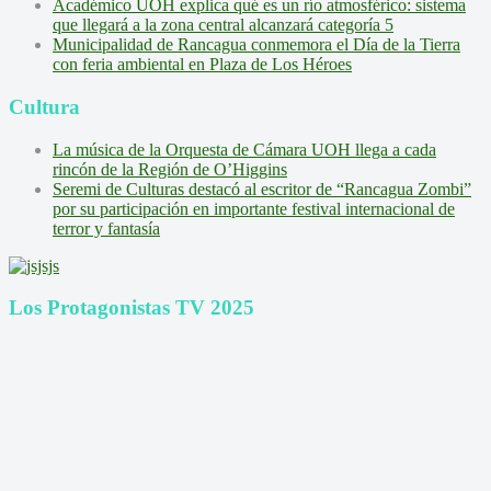
Académico UOH explica qué es un río atmosférico: sistema
que llegará a la zona central alcanzará categoría 5
Municipalidad de Rancagua conmemora el Día de la Tierra
con feria ambiental en Plaza de Los Héroes
Cultura
La música de la Orquesta de Cámara UOH llega a cada
rincón de la Región de O’Higgins
Seremi de Culturas destacó al escritor de “Rancagua Zombi”
por su participación en importante festival internacional de
terror y fantasía
Los Protagonistas TV 2025