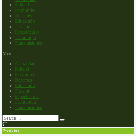
Policial
Economía
Deportes
Educación
Turismo
Espectáculos
Tecnología
Transmisiones
Menu
Actualidad
Policial
Economía
Deportes
Educación
Turismo
Espectáculos
Tecnología
Transmisiones
Breaking