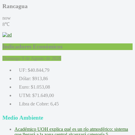
Rancagua
now
8℃
Indicadores Económicos
Domingo 9 de Agosto de 2026
UF:
$40.844,79
Dólar:
$913,86
Euro:
$1.053,08
UTM:
$71.649,00
Libra de Cobre:
6,45
Medio Ambiente
Académico UOH explica qué es un río atmosférico: sistema
que llegará a la zona central alcanzará categoría 5