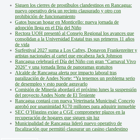
Siguen los cierres de prostíbulos clandestinos en Rancagua:
nuevo operativo deja un recinto clausurado y otro con
prohibición de funcionamiento
Gatos buscan hogar en Monticello: nueva jornada de
adopción llega en el Día del Niño
Rectora UOH presentó al Consejo Regional los avances que
consolidan a la Universidad Estatal tras sus primeros 11 años
de vida
Surfestival 2027 suma a Los Cafres, Donavon Frankenreiter y
artistas nacionales al cartel que encabeza Jack Johnson
Rancagua celebrará el Día del Niño con gran “Carnaval Vivo
2026” y una jornada llena de panoramas gratuitos
Alcalde de Rancagua alerta por impacto laboral tras
paralización de Andes Norte: “Ya tenemos un problema serio
de desempleo y esto puede agravarlo
Comisión de Minería abordará el próximo lunes la suspensión
del proyecto Andes Norte de El Teniente
Rancagua contará con nueva Veterinaria Municipal: Concejo
aprobó por unanimidad $170 millones para adquirir inmueble
SEC O’Higgins exige a CGE comprometer plazos en la
recuperación de hogares que siguen sin luz
Municipalidad de Rancagua lideró nuevo operativo de
fiscalización que permitió clausurar un casino clandestino