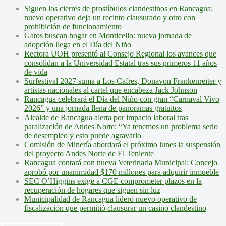
Siguen los cierres de prostíbulos clandestinos en Rancagua:
nuevo operativo deja un recinto clausurado y otro con
prohibición de funcionamiento
Gatos buscan hogar en Monticello: nueva jornada de
adopción llega en el Día del Niño
Rectora UOH presentó al Consejo Regional los avances que
consolidan a la Universidad Estatal tras sus primeros 11 años
de vida
Surfestival 2027 suma a Los Cafres, Donavon Frankenreiter y
artistas nacionales al cartel que encabeza Jack Johnson
Rancagua celebrará el Día del Niño con gran “Carnaval Vivo
2026” y una jornada llena de panoramas gratuitos
Alcalde de Rancagua alerta por impacto laboral tras
paralización de Andes Norte: “Ya tenemos un problema serio
de desempleo y esto puede agravarlo
Comisión de Minería abordará el próximo lunes la suspensión
del proyecto Andes Norte de El Teniente
Rancagua contará con nueva Veterinaria Municipal: Concejo
aprobó por unanimidad $170 millones para adquirir inmueble
SEC O’Higgins exige a CGE comprometer plazos en la
recuperación de hogares que siguen sin luz
Municipalidad de Rancagua lideró nuevo operativo de
fiscalización que permitió clausurar un casino clandestino