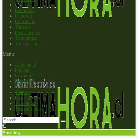
Policial
Economía
Deportes
Educación
Turismo
Espectáculos
Tecnología
Transmisiones
Menu
Actualidad
Policial
Economía
Deportes
Educación
Turismo
Espectáculos
Tecnología
Transmisiones
Breaking