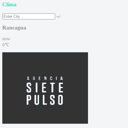
Clima
Rancagua
now
6℃