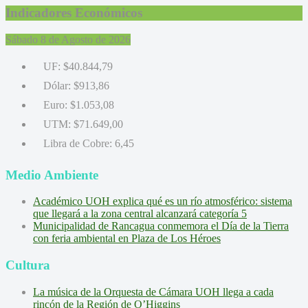
Indicadores Económicos
Sábado 8 de Agosto de 2026
UF:
$40.844,79
Dólar:
$913,86
Euro:
$1.053,08
UTM:
$71.649,00
Libra de Cobre:
6,45
Medio Ambiente
Académico UOH explica qué es un río atmosférico: sistema
que llegará a la zona central alcanzará categoría 5
Municipalidad de Rancagua conmemora el Día de la Tierra
con feria ambiental en Plaza de Los Héroes
Cultura
La música de la Orquesta de Cámara UOH llega a cada
rincón de la Región de O’Higgins