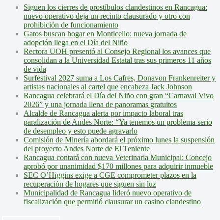
Siguen los cierres de prostíbulos clandestinos en Rancagua:
nuevo operativo deja un recinto clausurado y otro con
prohibición de funcionamiento
Gatos buscan hogar en Monticello: nueva jornada de
adopción llega en el Día del Niño
Rectora UOH presentó al Consejo Regional los avances que
consolidan a la Universidad Estatal tras sus primeros 11 años
de vida
Surfestival 2027 suma a Los Cafres, Donavon Frankenreiter y
artistas nacionales al cartel que encabeza Jack Johnson
Rancagua celebrará el Día del Niño con gran “Carnaval Vivo
2026” y una jornada llena de panoramas gratuitos
Alcalde de Rancagua alerta por impacto laboral tras
paralización de Andes Norte: “Ya tenemos un problema serio
de desempleo y esto puede agravarlo
Comisión de Minería abordará el próximo lunes la suspensión
del proyecto Andes Norte de El Teniente
Rancagua contará con nueva Veterinaria Municipal: Concejo
aprobó por unanimidad $170 millones para adquirir inmueble
SEC O’Higgins exige a CGE comprometer plazos en la
recuperación de hogares que siguen sin luz
Municipalidad de Rancagua lideró nuevo operativo de
fiscalización que permitió clausurar un casino clandestino