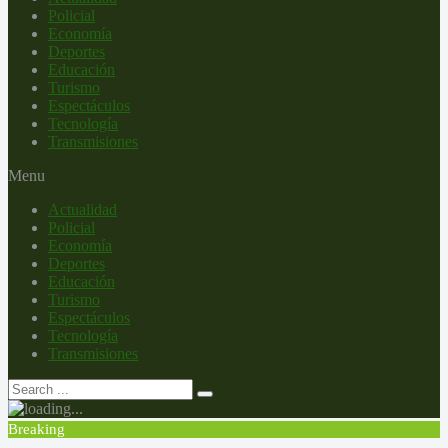
Policial
Economía
Deportes
Educación
Turismo
Espectáculos
Tecnología
Transmisiones
Menu
Actualidad
Policial
Economía
Deportes
Educación
Turismo
Espectáculos
Tecnología
Transmisiones
Breaking