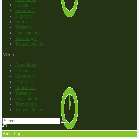
Policial
Economía
Deportes
Educación
Turismo
Espectáculos
Tecnología
Transmisiones
Menu
Actualidad
Policial
Economía
Deportes
Educación
Turismo
Espectáculos
Tecnología
Transmisiones
Breaking