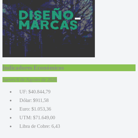
Indicadores Económicos
Jueves 6 de Agosto de 2026
UF:
$40.844,79
Dólar:
$911,58
Euro:
$1.053,36
UTM:
$71.649,00
Libra de Cobre:
6,43