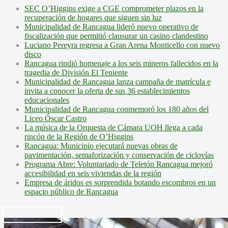
SEC O’Higgins exige a CGE comprometer plazos en la
recuperación de hogares que siguen sin luz
Municipalidad de Rancagua lideró nuevo operativo de
fiscalización que permitió clausurar un casino clandestino
Luciano Pereyra regresa a Gran Arena Monticello con nuevo
disco
Rancagua rindió homenaje a los seis mineros fallecidos en la
tragedia de División El Teniente
Municipalidad de Rancagua lanza campaña de matrícula e
invita a conocer la oferta de sus 36 establecimientos
educacionales
Municipalidad de Rancagua conmemoró los 180 años del
Liceo Óscar Castro
La música de la Orquesta de Cámara UOH llega a cada
rincón de la Región de O’Higgins
Rancagua: Municipio ejecutará nuevas obras de
pavimentación, semaforización y conservación de ciclovías
Programa Abre: Voluntariado de Teletón Rancagua mejoró
accesibilidad en seis viviendas de la región
Empresa de áridos es sorprendida botando escombros en un
espacio público de Rancagua