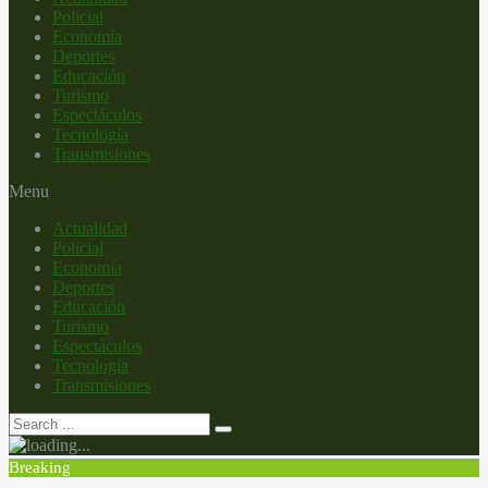
Policial
Economía
Deportes
Educación
Turismo
Espectáculos
Tecnología
Transmisiones
Menu
Actualidad
Policial
Economía
Deportes
Educación
Turismo
Espectáculos
Tecnología
Transmisiones
Breaking