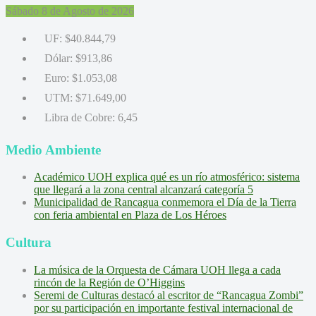
Sábado 8 de Agosto de 2026
UF:
$40.844,79
Dólar:
$913,86
Euro:
$1.053,08
UTM:
$71.649,00
Libra de Cobre:
6,45
Medio Ambiente
Académico UOH explica qué es un río atmosférico: sistema
que llegará a la zona central alcanzará categoría 5
Municipalidad de Rancagua conmemora el Día de la Tierra
con feria ambiental en Plaza de Los Héroes
Cultura
La música de la Orquesta de Cámara UOH llega a cada
rincón de la Región de O’Higgins
Seremi de Culturas destacó al escritor de “Rancagua Zombi”
por su participación en importante festival internacional de