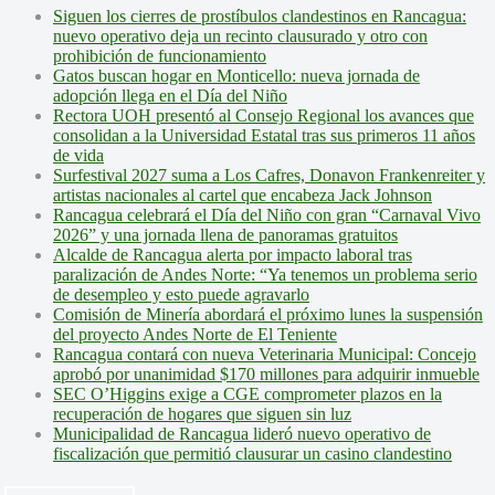
Siguen los cierres de prostíbulos clandestinos en Rancagua:
nuevo operativo deja un recinto clausurado y otro con
prohibición de funcionamiento
Gatos buscan hogar en Monticello: nueva jornada de
adopción llega en el Día del Niño
Rectora UOH presentó al Consejo Regional los avances que
consolidan a la Universidad Estatal tras sus primeros 11 años
de vida
Surfestival 2027 suma a Los Cafres, Donavon Frankenreiter y
artistas nacionales al cartel que encabeza Jack Johnson
Rancagua celebrará el Día del Niño con gran “Carnaval Vivo
2026” y una jornada llena de panoramas gratuitos
Alcalde de Rancagua alerta por impacto laboral tras
paralización de Andes Norte: “Ya tenemos un problema serio
de desempleo y esto puede agravarlo
Comisión de Minería abordará el próximo lunes la suspensión
del proyecto Andes Norte de El Teniente
Rancagua contará con nueva Veterinaria Municipal: Concejo
aprobó por unanimidad $170 millones para adquirir inmueble
SEC O’Higgins exige a CGE comprometer plazos en la
recuperación de hogares que siguen sin luz
Municipalidad de Rancagua lideró nuevo operativo de
fiscalización que permitió clausurar un casino clandestino