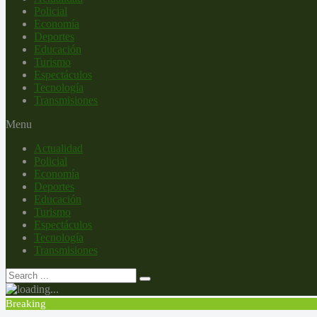
Policial
Economía
Deportes
Educación
Turismo
Espectáculos
Tecnología
Transmisiones
Menu
Actualidad
Policial
Economía
Deportes
Educación
Turismo
Espectáculos
Tecnología
Transmisiones
Breaking