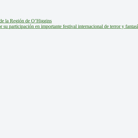
de la Región de O’Higgins
u participación en importante festival internacional de terror y fantas