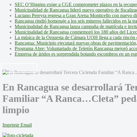
SEC O’Higgins exige a CGE comprometer plazos en la recupera
Municipalidad de Rancagua lideró nuevo operativo de fiscalizac
Luciano Pereyra regresa a Gran Arena Monticello con nuevo d
Rancagua rindió homenaje a los seis mineros fallecidos en la tr
Municipalidad de Rancagua lanza campaña de matrícula e invita 
Municipalidad de Rancagua conmemoró los 180 años del Liceo
La música de la Orquesta de Cámara UOH llega a cada rincón 
Rancagua: Municipio ejecutará nuevas obras de pavimentación,
Programa Abre: Voluntariado de Teletón Rancagua mejoró accesi
Empresa de áridos es sorprendida botando escombros en un es
En Rancagua se desarrollará Te
Familiar “A Ranca…Cleta” peda
limpio
Imprimir
Email