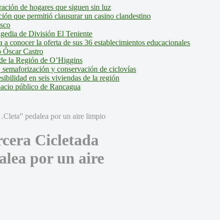
ción de hogares que siguen sin luz
ión que permitió clausurar un casino clandestino
isco
agedia de División El Teniente
a conocer la oferta de sus 36 establecimientos educacionales
 Óscar Castro
de la Región de O’Higgins
 semaforización y conservación de ciclovías
bilidad en seis viviendas de la región
pacio público de Rancagua
rcera Cicletada
lea por un aire