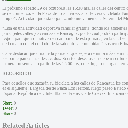
El próximo sábado 29 de octubre,a las 15:30 hrs,las calles del centro
se dé comienzo, en la Plaza de Los Héroes, a la Tercera Cicletada F
limpio”. Actividad que está organizando nuevamente la Seremi del 
“Esta es una actividad deportiva familiar gratuita, donde los asistentes
principales calles y avenidas de Rancagua, por lo cual podrán participa
región para que se motiven y sean parte de esta jornada, en la cual
de la mano con el cuidado de la salud de la comunidad”, sostuvo Ed
Cabe destacar que durante la jornada, que espera reunir a más de mil c
los participantes más destacados. Si usted desea asistir debe inscribir
manera presencial, a partir de las 15:00 hrs, en el lugar de largada en
RECORRIDO
Para aquellos que sacarán su bicicleta a las calles de Rancagua les c
es el siguiente: Largada desde Plaza Los Héroes, luego paseo Estado e
España, República de Chile, Illanes, Freire, Calle Cuevas, finalizan
Share
0
Tweet
0
Share
0
Related Articles