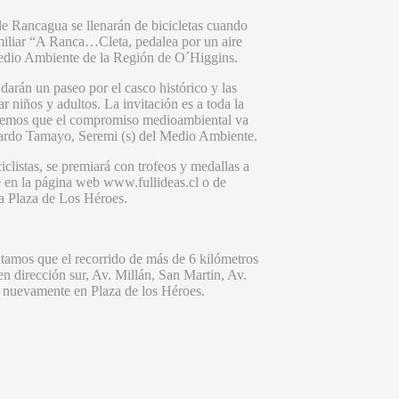
 de Rancagua se llenarán de bicicletas cuando
amiliar “A Ranca…Cleta, pedalea por un aire
Medio Ambiente de la Región de O´Higgins.
 darán un paseo por el casco histórico y las
r niños y adultos. La invitación es a toda la
 veremos que el compromiso medioambiental va
uardo Tamayo, Seremi (s) del Medio Ambiente.
iclistas, se premiará con trofeos y medallas a
se en la página web www.fullideas.cl o de
 la Plaza de Los Héroes.
ontamos que el recorrido de más de 6 kilómetros
n dirección sur, Av. Millán, San Martin, Av.
do nuevamente en Plaza de los Héroes.