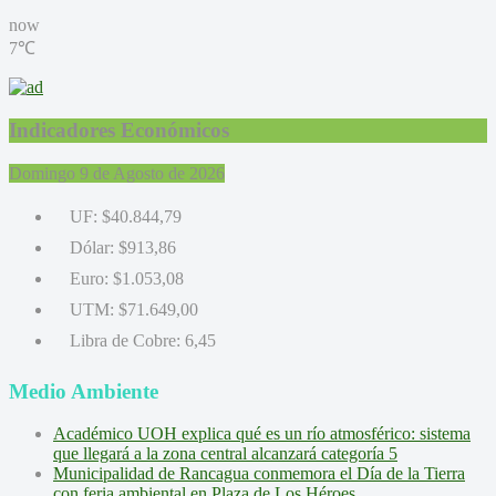
now
7℃
Indicadores Económicos
Domingo 9 de Agosto de 2026
UF:
$40.844,79
Dólar:
$913,86
Euro:
$1.053,08
UTM:
$71.649,00
Libra de Cobre:
6,45
Medio Ambiente
Académico UOH explica qué es un río atmosférico: sistema
que llegará a la zona central alcanzará categoría 5
Municipalidad de Rancagua conmemora el Día de la Tierra
con feria ambiental en Plaza de Los Héroes