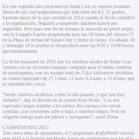
En este segundo año presentes en Santa Cruz se esperan jornadas
llenas de sol, con temperaturas que irán entre los 8 y 27 grados,
bastante mejor de lo que sucedió en 2014 cuando la lluvia complicó
a la organización, llegando a suspender algunos tramos por
seguridad. Pero para este fin de semana la situación se prevé mejor,
con la Largada Estelar programada para las 19 horas del viernes 17
en la Plaza de Armas de Santa Cruz y frente al casino. El sábado 18
y domingo 19 la prueba se desarrollará entre las 8:30 y 16:00 horas,
aproximadamente.
La fecha inaugural de 2015 por los caminos rurales de Santa Cruz
contará con un recorrido bastante complejo para el medio centenar
de participantes, con un trazado total de 154,6 kilómetros divididos
en cuatro especiales de 27,1 kms; 12 kms; 6,4 kms; y 31,8 kms, que
se repetirán dos veces.
“Serán caminos arcillosos, como el año pasado, y que son muy
trabados”, dijo el director de la carrera Kurt Horta. “Los dos
especiales largos tendrán a los menos dos cuestas con curvas
cerradas, con constantes sube y baja, y muchos ciegos. Será un
exigente trabajo para los pilotos y navegantes”, cerró Horta.
CAMPEONATO 2015
Tras cinco años de alejamiento, el Campeonato RallyMobil volverá
este 2015 a la Región del Maule, luego de confirmarse que los días