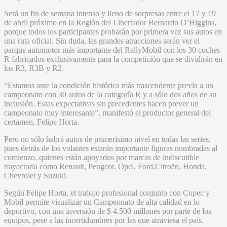
Será un fin de semana intenso y lleno de sorpresas entre el 17 y 19
de abril próximo en la Región del Libertador Bernardo O’Higgins,
porque todos los participantes probarán por primera vez sus autos en
una ruta oficial. Sin duda, las grandes atracciones serán ver el
parque automotor más importante del RallyMobil con los 30 coches
R fabricados exclusivamente para la competición que se dividirán en
los R3, R3B y R2.
“Estamos ante la condición histórica más trascendente previa a un
campeonato con 30 autos de la categoría R y a sólo dos años de su
inclusión. Estas expectativas sin precedentes hacen prever un
campeonato muy interesante”, manifestó el productor general del
certamen, Felipe Horta.
Pero no sólo habrá autos de primerísimo nivel en todas las series,
pues detrás de los volantes estarán importante figuras nombradas al
comienzo, quienes están apoyados por marcas de indiscutible
trayectoria como Renault, Peugeot, Opel, Ford,Citroën, Honda,
Chevrolet y Suzuki.
Según Felipe Horta, el trabajo profesional conjunto con Copec y
Mobil permite visualizar un Campeonato de alta calidad en lo
deportivo, con una inversión de $ 4.500 millones por parte de los
equipos, pese a las incertidumbres por las que atraviesa el país.