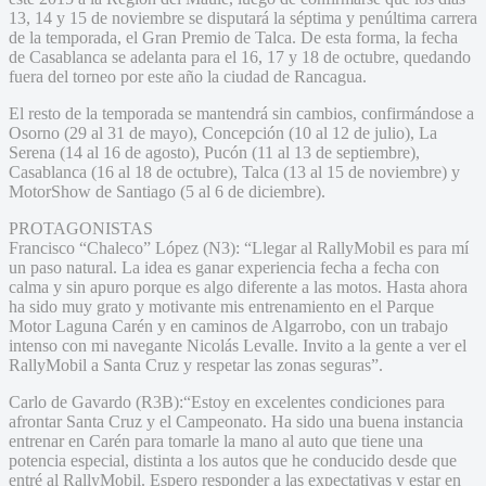
13, 14 y 15 de noviembre se disputará la séptima y penúltima carrera
de la temporada, el Gran Premio de Talca. De esta forma, la fecha
de Casablanca se adelanta para el 16, 17 y 18 de octubre, quedando
fuera del torneo por este año la ciudad de Rancagua.
El resto de la temporada se mantendrá sin cambios, confirmándose a
Osorno (29 al 31 de mayo), Concepción (10 al 12 de julio), La
Serena (14 al 16 de agosto), Pucón (11 al 13 de septiembre),
Casablanca (16 al 18 de octubre), Talca (13 al 15 de noviembre) y
MotorShow de Santiago (5 al 6 de diciembre).
PROTAGONISTAS
Francisco “Chaleco” López (N3): “Llegar al RallyMobil es para mí
un paso natural. La idea es ganar experiencia fecha a fecha con
calma y sin apuro porque es algo diferente a las motos. Hasta ahora
ha sido muy grato y motivante mis entrenamiento en el Parque
Motor Laguna Carén y en caminos de Algarrobo, con un trabajo
intenso con mi navegante Nicolás Levalle. Invito a la gente a ver el
RallyMobil a Santa Cruz y respetar las zonas seguras”.
Carlo de Gavardo (R3B):“Estoy en excelentes condiciones para
afrontar Santa Cruz y el Campeonato. Ha sido una buena instancia
entrenar en Carén para tomarle la mano al auto que tiene una
potencia especial, distinta a los autos que he conducido desde que
entré al RallyMobil. Espero responder a las expectativas y estar en