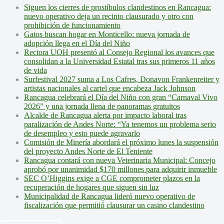
Siguen los cierres de prostíbulos clandestinos en Rancagua:
nuevo operativo deja un recinto clausurado y otro con
prohibición de funcionamiento
Gatos buscan hogar en Monticello: nueva jornada de
adopción llega en el Día del Niño
Rectora UOH presentó al Consejo Regional los avances que
consolidan a la Universidad Estatal tras sus primeros 11 años
de vida
Surfestival 2027 suma a Los Cafres, Donavon Frankenreiter y
artistas nacionales al cartel que encabeza Jack Johnson
Rancagua celebrará el Día del Niño con gran “Carnaval Vivo
2026” y una jornada llena de panoramas gratuitos
Alcalde de Rancagua alerta por impacto laboral tras
paralización de Andes Norte: “Ya tenemos un problema serio
de desempleo y esto puede agravarlo
Comisión de Minería abordará el próximo lunes la suspensión
del proyecto Andes Norte de El Teniente
Rancagua contará con nueva Veterinaria Municipal: Concejo
aprobó por unanimidad $170 millones para adquirir inmueble
SEC O’Higgins exige a CGE comprometer plazos en la
recuperación de hogares que siguen sin luz
Municipalidad de Rancagua lideró nuevo operativo de
fiscalización que permitió clausurar un casino clandestino