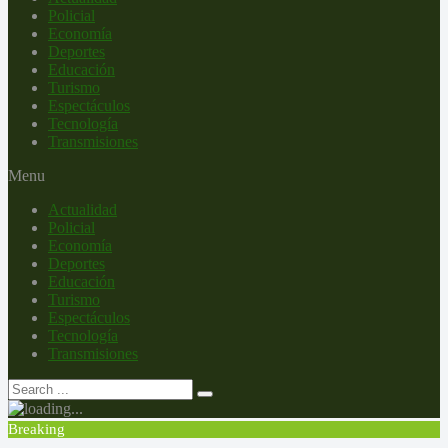
Policial
Economía
Deportes
Educación
Turismo
Espectáculos
Tecnología
Transmisiones
Menu
Actualidad
Policial
Economía
Deportes
Educación
Turismo
Espectáculos
Tecnología
Transmisiones
Breaking