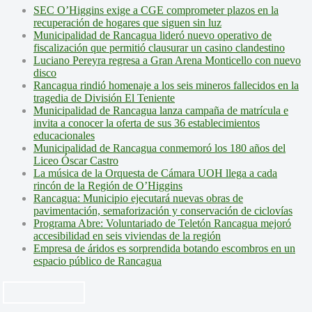
SEC O’Higgins exige a CGE comprometer plazos en la
recuperación de hogares que siguen sin luz
Municipalidad de Rancagua lideró nuevo operativo de
fiscalización que permitió clausurar un casino clandestino
Luciano Pereyra regresa a Gran Arena Monticello con nuevo
disco
Rancagua rindió homenaje a los seis mineros fallecidos en la
tragedia de División El Teniente
Municipalidad de Rancagua lanza campaña de matrícula e
invita a conocer la oferta de sus 36 establecimientos
educacionales
Municipalidad de Rancagua conmemoró los 180 años del
Liceo Óscar Castro
La música de la Orquesta de Cámara UOH llega a cada
rincón de la Región de O’Higgins
Rancagua: Municipio ejecutará nuevas obras de
pavimentación, semaforización y conservación de ciclovías
Programa Abre: Voluntariado de Teletón Rancagua mejoró
accesibilidad en seis viviendas de la región
Empresa de áridos es sorprendida botando escombros en un
espacio público de Rancagua