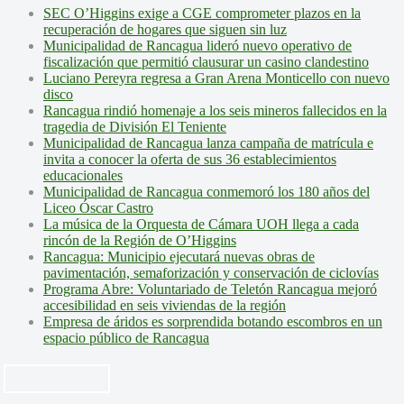
SEC O’Higgins exige a CGE comprometer plazos en la
recuperación de hogares que siguen sin luz
Municipalidad de Rancagua lideró nuevo operativo de
fiscalización que permitió clausurar un casino clandestino
Luciano Pereyra regresa a Gran Arena Monticello con nuevo
disco
Rancagua rindió homenaje a los seis mineros fallecidos en la
tragedia de División El Teniente
Municipalidad de Rancagua lanza campaña de matrícula e
invita a conocer la oferta de sus 36 establecimientos
educacionales
Municipalidad de Rancagua conmemoró los 180 años del
Liceo Óscar Castro
La música de la Orquesta de Cámara UOH llega a cada
rincón de la Región de O’Higgins
Rancagua: Municipio ejecutará nuevas obras de
pavimentación, semaforización y conservación de ciclovías
Programa Abre: Voluntariado de Teletón Rancagua mejoró
accesibilidad en seis viviendas de la región
Empresa de áridos es sorprendida botando escombros en un
espacio público de Rancagua