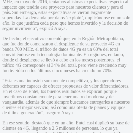
MHz, en mayo de 2016, teníamos altísimas expectativas respecto al
impacto que tendría este proyecto para nuestros clientes y para el
país. Sin embargo, estas expectativas se vieron largamente
superadas. La demanda por datos ‘explotó’, duplicándose en un solo
año, lo que justifica cada peso que hemos invertido y la decisión de
seguir invirtiendo”, explicó Araya.
De hecho, el ejecutivo comentó que, en la Región Metropolitana,
que fue donde comenzaron el despliegue de su proyecto 4G en
banda 700 MHz, el tráfico de datos 4G ya es un 63% del total
convirtiéndose en la tecnología dominante. En regiones, en tanto,
donde el despliegue se llevó a cabo en los meses posteriores, el
tráfico 4G corresponde al 34% del total, pero viene creciendo muy
fuerte. Sólo en los últimos cinco meses ha crecido un 70%.
“Esta es una industria sumamente competitiva, y los operadores
debemos ser capaces de ofrecer propuestas de valor diferenciadoras.
En el caso de Entel, los buenos resultados se explican porque
invertimos constantemente para tener una red moderna y de
vanguardia, además de que siempre buscamos entregarles a nuestros
clientes el mejor servicio, así como una oferta de planes y equipos
de última generación”, aseguró Araya.
En ese sentido, destacó que en un año, Entel casi duplicó su base de
clientes en 4G, llegando a 2,5 millones de personas, lo que ya