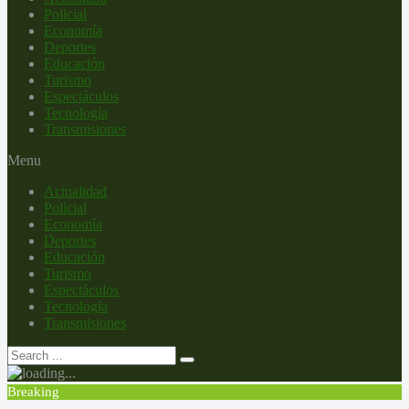
Policial
Economía
Deportes
Educación
Turismo
Espectáculos
Tecnología
Transmisiones
Menu
Actualidad
Policial
Economía
Deportes
Educación
Turismo
Espectáculos
Tecnología
Transmisiones
Breaking