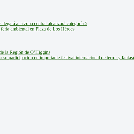
legará a la zona central alcanzará categoría 5
feria ambiental en Plaza de Los Héroes
de la Región de O’Higgins
u participación en importante festival internacional de terror y fantas