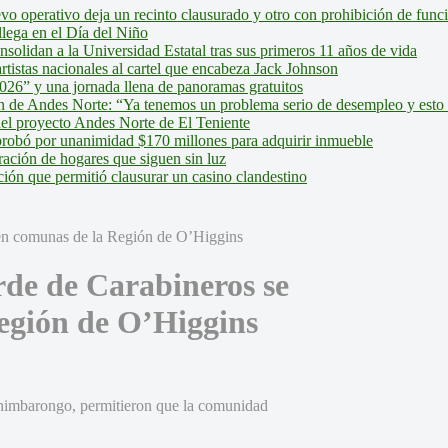
evo operativo deja un recinto clausurado y otro con prohibición de fun
lega en el Día del Niño
olidan a la Universidad Estatal tras sus primeros 11 años de vida
tistas nacionales al cartel que encabeza Jack Johnson
026” y una jornada llena de panoramas gratuitos
ión de Andes Norte: “Ya tenemos un problema serio de desempleo y esto
del proyecto Andes Norte de El Teniente
robó por unanimidad $170 millones para adquirir inmueble
ción de hogares que siguen sin luz
ión que permitió clausurar un casino clandestino
de de Carabineros se
egión de O’Higgins
himbarongo, permitieron que la comunidad