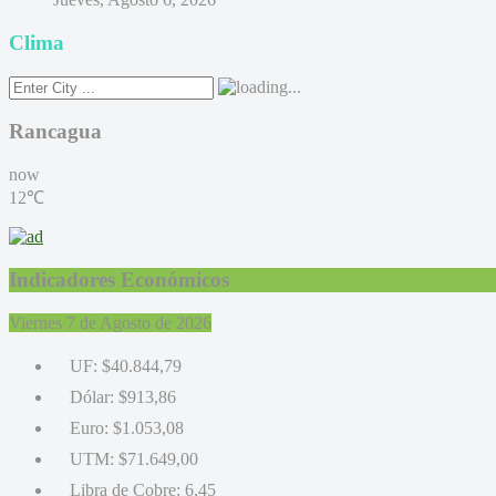
Clima
Rancagua
now
12℃
Indicadores Económicos
Viernes 7 de Agosto de 2026
UF:
$40.844,79
Dólar:
$913,86
Euro:
$1.053,08
UTM:
$71.649,00
Libra de Cobre:
6,45