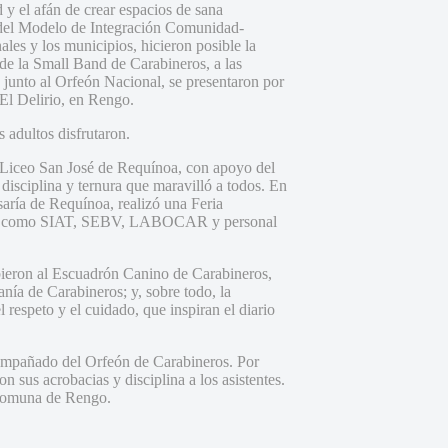
 el afán de crear espacios de sana
s del Modelo de Integración Comunidad-
es y los municipios, hicieron posible la
e la Small Band de Carabineros, a las
unto al Orfeón Nacional, se presentaron por
El Delirio, en Rengo.
 adultos disfrutaron.
 Liceo San José de Requínoa, con apoyo del
disciplina y ternura que maravilló a todos. En
aría de Requínoa, realizó una Feria
 tales como SIAT, SEBV, LABOCAR y personal
ieron al Escuadrón Canino de Carabineros,
anía de Carabineros; y, sobre todo, la
l respeto y el cuidado, que inspiran el diario
ompañado del Orfeón de Carabineros. Por
n sus acrobacias y disciplina a los asistentes.
a comuna de Rengo.