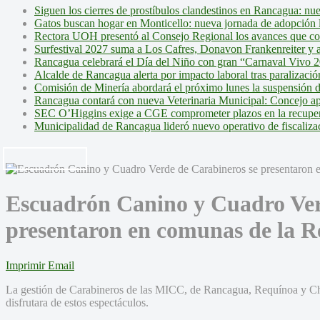
Siguen los cierres de prostíbulos clandestinos en Rancagua: nu
Gatos buscan hogar en Monticello: nueva jornada de adopción l
Rectora UOH presentó al Consejo Regional los avances que cons
Surfestival 2027 suma a Los Cafres, Donavon Frankenreiter y ar
Rancagua celebrará el Día del Niño con gran “Carnaval Vivo 2
Alcalde de Rancagua alerta por impacto laboral tras paralizac
Comisión de Minería abordará el próximo lunes la suspensión 
Rancagua contará con nueva Veterinaria Municipal: Concejo ap
SEC O’Higgins exige a CGE comprometer plazos en la recupera
Municipalidad de Rancagua lideró nuevo operativo de fiscalizac
Escuadrón Canino y Cuadro Ver
presentaron en comunas de la R
Imprimir
Email
La gestión de Carabineros de las MICC, de Rancagua, Requínoa y C
disfrutara de estos espectáculos.