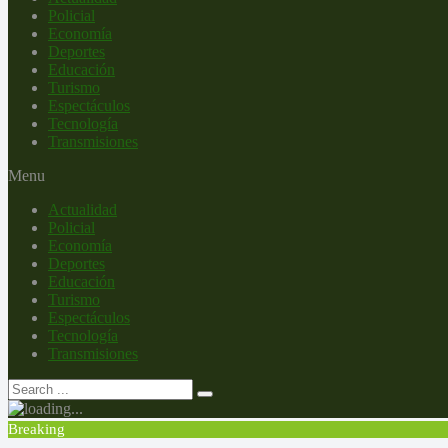
Policial
Economía
Deportes
Educación
Turismo
Espectáculos
Tecnología
Transmisiones
Menu
Actualidad
Policial
Economía
Deportes
Educación
Turismo
Espectáculos
Tecnología
Transmisiones
Breaking