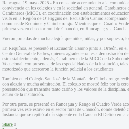
Rancagua, 19 mayo 2025.- En constante acercamiento a la comunidad y
convivencia en los colegios y en la sociedad en general, Carabinero
Carabineros (MICC), en coordinación con establecimientos educacional
visita en la Región de O’Higgins del Escuadrón Canino acompañado d
comunas de Requínoa y Chimbarongo. Mientras que el Cuadro Verde j
primera vez en el sector rural de Chancón, en Rancagua; y la Cancha 
Fueron jornadas de mucha alegría que niños, niñas, y por supuesto, los
En Requínoa, se presentó el Escuadrón Canino junto al Orfeón, en el
Centro General de Padres, quienes agradecieron esta demostración de 
este establecimiento, además, Carabineros de la MICC de la Subcomis
Vocacional, con presencia de las especialidades de la institución,
motorizado que acercaron la función policial a los estudiantes.
También en el Colegio San José de la Montaña de Chimbarongo recib
con alegría y mucha admiración. El colegio se mostró feliz por la cerc
presentación que transmite tanto cariño y los valores de la disciplina, e
actuar de la institución.
Por otra parte, se presentó en Rancagua y Rengo el Cuadro Verde ac
primera vez este estuvo en el sector rural de Chancón, donde deleitó co
Instancia que se repitió al día siguiente en la Cancha El Delirio en l
Share
0